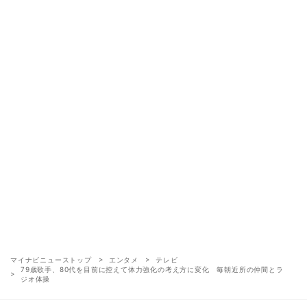
マイナビニューストップ
エンタメ
テレビ
79歳歌手、80代を目前に控えて体力強化の考え方に変化 毎朝近所の仲間とラ
ジオ体操