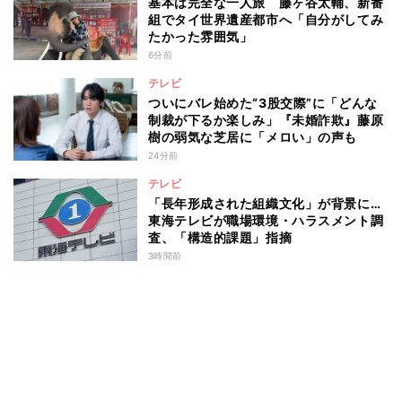
基本は完全な一人旅 藤ヶ谷太輔、新番
組でタイ世界遺産都市へ「自分がしてみ
たかった雰囲気」
6分前
テレビ
ついにバレ始めた“3股交際”に「どんな
制裁が下るか楽しみ」『未婚詐欺』藤原
樹の弱気な芝居に「メロい」の声も
24分前
テレビ
「長年形成された組織文化」が背景に…
東海テレビが職場環境・ハラスメント調
査、「構造的課題」指摘
3時間前