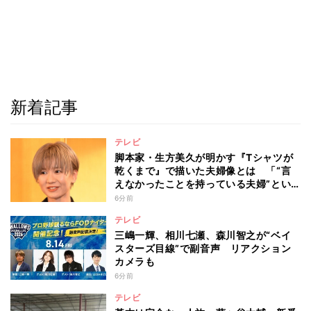
新着記事
テレビ
脚本家・生方美久が明かす『Tシャツが
乾くまで』で描いた夫婦像とは 「“言
えなかったことを持っている夫婦”とい
うのは面白いかも」
6分前
テレビ
三嶋一輝、相川七瀬、森川智之が“ベイ
スターズ目線”で副音声 リアクション
カメラも
6分前
テレビ