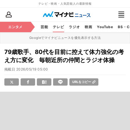
テレビ・映画・人気芸能人の最新情報
エンタメ
芸能
テレビ
ラジオ
映画
YouTube
BS・
Googleでマイナビニュースを優先表示する方法
79歳歌手、80代を目前に控えて体力強化の考
え方に変化 毎朝近所の仲間とラジオ体操
掲載日
2026/05/19 05:00
URLをコピー