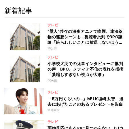
新着記事
テレビ
“獣人”共存の深夜アニメで喫煙、違法薬
物の連想シーンも…視聴者批判でBPO議
論「紛らわしいことは放送しないほう
が」
10分前
テレビ
小学校火災での児童インタビューに批判
の声 BPO、メディア不信の表れを指摘
「萎縮しすぎない視点が大事」
40分前
テレビ
「5万円くらいの…」M!LK塩崎太智、過
去にあげたことのあるプレゼントを告白
11時間前
テレビ
薬物反応はあるのに見つからない…DJカ