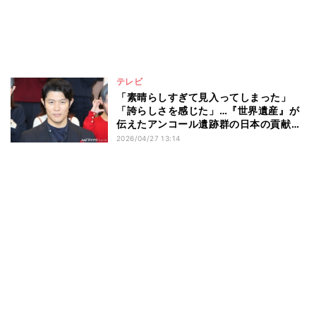
テレビ
「素晴らしすぎて見入ってしまった」
「誇らしさを感じた」…『世界遺産』が
伝えたアンコール遺跡群の日本の貢献に
「感銘」の声も
2026/04/27 13:14