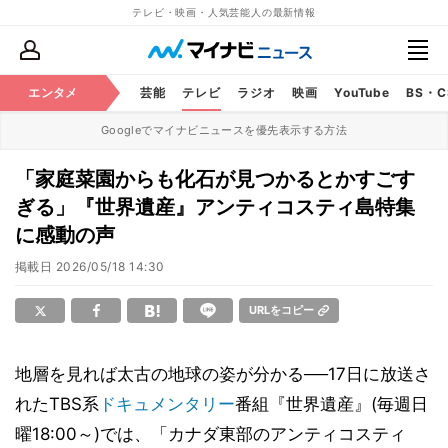
テレビ・映画・人気芸能人の最新情報
エンタメ
芸能
テレビ
ラジオ
映画
YouTube
BS・
Googleでマイナビニュースを優先表示する方法
「家庭菜園からも化石が見つかるとかすごす
ぎる」『世界遺産』アンティコスティ島特集
に感動の声
掲載日
2026/05/18 14:30
URLをコピー
地層を見れば太古の地球の姿が分かる──17日に放送さ
れたTBS系
ドキュメンタリー
番組『世界遺産』(毎週日
曜18:00～)では、「カナダ東部のアンティコスティ