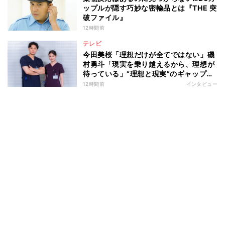
ップルが隠す巧妙な密輸品とは『THE 突
破ファイル』
12時間前
テレビ
今田美桜「理想だけが全てではない」磯
村勇斗「現実を乗り越えるから、理想が
待っている」“理想と現実”のギャップに
悩む人へ 第一線で活躍する俳優2人の
12時間前
インタビュー
向き合い方とは