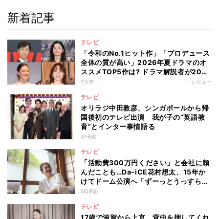
新着記事
テレビ
「令和のNo.1ヒット作」「プロデュース
全体の質が高い」2026年夏ドラマのオ
ススメTOP5作は? ドラマ解説者が20作
の傾向を“視聴率無視”で徹底分析
7分前
レビュー
テレビ
オリラジ中田敦彦、シンガポールから帰
国後初のテレビ出演 我が子の“英語教
育”とインター事情語る
37分前
テレビ
「活動費300万円ください」と会社に頼
んだことも…Da-iCE花村想太、15年か
けてドーム公演へ「ずーっとうっすらや
けど右肩上がり続けられていた」
5時間前
テレビ
17歳で滋賀から上京、背中を押してくれ