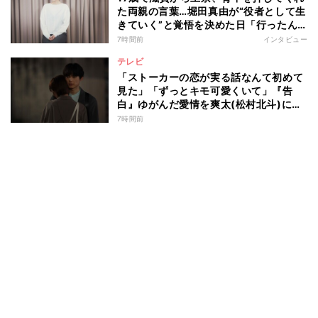
た両親の言葉…堀田真由が“役者として生
きていく”と覚悟を決めた日「行ったん
やったら、もう帰られへんな」
7時間前
インタビュー
テレビ
「ストーカーの恋が実る話なんて初めて
見た」「ずっとキモ可愛くいて」『告
白』ゆがんだ愛情を爽太(松村北斗)に向
ける視聴者の声
7時間前