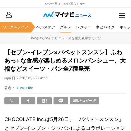
いい仕事は、いい暮らしから
ワーク＆ライフ
マネー
暮らし
ヘルスケア
グルメ
レジャー
車とバイク
キャッ
Googleでマイナビニュースを優先表示する方法
【セブン‐イレブン×パペットスンスン】ふわ
あっ♪ な食感が楽しめるメロンパンシュー、大
福などスイーツ・パン全7種発売
掲載日
2026/05/18 14:55
著者：
Yumi's life
URLをコピー
CHOCOLATE Inc.は5月26日、「パペットスンスン」
とセブン‐イレブン・ジャパンによるコラボレーション