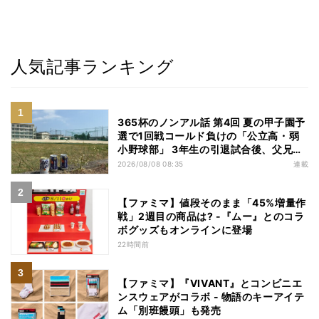
人気記事ランキング
365杯のノンアル話 第4回 夏の甲子園予
選で1回戦コールド負けの「公立高・弱
小野球部」 3年生の引退試合後、父兄
が“現場”で取り出したのは……
2026/08/08 08:35
連載
【ファミマ】値段そのまま「45%増量作
戦」2週目の商品は? -『ムー』とのコラ
ボグッズもオンラインに登場
22時間前
【ファミマ】『VIVANT』とコンビニエ
ンスウェアがコラボ - 物語のキーアイテ
ム「別班饅頭」も発売