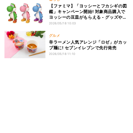
【ファミマ】「ヨッシーとフカシギの図
鑑」キャンペーン開始! 対象商品購入で
ヨッシーの豆皿がもらえる - グッズや一
番くじも発売
2026/05/18 10:03
グルメ
辛ラーメン人気アレンジ「ロゼ」がカッ
プ麺に! セブンイレブンで先行発売
2026/05/18 11:10