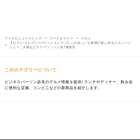
マイナビニューストップ
ワーク＆ライフ
グルメ
【セブン‐イレブン×パペットスンスン】ふわあっ♪ な食感が楽しめるメロンパン
シュー、大福などスイーツ・パン全7種発売
このカテゴリーについて
ビジネスパーソン必見のグルメ情報を提供! ランチやディナー、飲み会
に便利な店舗、コンビニなどの新商品を紹介します。