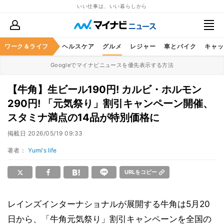
いい仕事は、いい暮らしから
ワーク＆ライフ
マネー
暮らし
ヘルスケア
グルメ
レジャー
車とバイク
キャッ
Googleでマイナビニュースを優先表示する方法
【牛角】生ビール190円! カルビ・ホルモン
290円! 「元気祭り」割引キャンペーン開催、
スタミナ満点の14品が特別価格に
掲載日
2026/05/19 09:33
著者：
Yumi's life
URLをコピー
レインズインターナショナルが展開する牛角は5月20
日から、「牛角元気祭り」割引キャンペーンを全国の