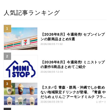
人気記事ランキング
【2026年8月】今週発売! セブンイレブ
ンの新商品まとめ5選
2026/08/05 11:52
【2026年8月】今週発売! ミニストップ
の新作5商品まとめてご紹介
2026/08/05 12:04
【スタバ】青森・群馬・沖縄でしか飲め
ない地域限定ドリンクが登場、『青森 や
だらめぇりんご アーモンドミルク フラ
ペチーノ』など6種を本気レビュー
2026/08/05 09:10
レポート