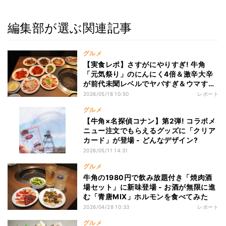
編集部が選ぶ関連記事
グルメ
【実食レポ】さすがにやりすぎ! 牛角
「元気祭り」のにんにく4倍＆激辛大辛
が前代未聞レベルでヤバすぎ＆ウマすぎ
た
2026/05/18 10:50
レポート
グルメ
【牛角×名探偵コナン】第2弾! コラボメ
ニュー注文でもらえるグッズに「クリア
カード」が登場 - どんなデザイン?
2026/05/11 14:31
グルメ
牛角の1980円で飲み放題付き「焼肉酒
場セット」に新味登場 - お酒が無限に進
む「青唐MIX」ホルモンを食べてみた
2026/04/28 10:33
レポート
グルメ