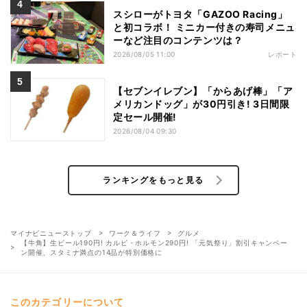
スシローがトヨタ「GAZOO Racing」
と初コラボ！ ミニカー付きの寿司メニュ
ーなど注目のコンテンツは？
2026/08/05 11:00
レポート
【セブンイレブン】「からあげ棒」「ア
メリカンドッグ」が30円引き! 3日間限
定セール開催!
2026/08/04 09:30
ランキングをもっと見る
マイナビニューストップ
ワーク＆ライフ
グルメ
【牛角】生ビール190円! カルビ・ホルモン290円! 「元気祭り」割引キャンペー
ン開催、スタミナ満点の14品が特別価格に
このカテゴリーについて