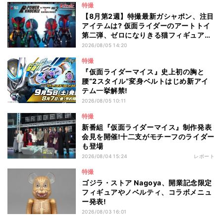
特撮
【8月第2週】特撮最新ガシャポン、注目
アイテムは? 仮面ライダーのアートトイ
第二弾、ゼロになりきる猫フィギュアも
登場
2026/08/05 14:20
特撮
『仮面ライダーマイス』史上初の胸と
腰“2スタイル”変身ベルトはじめ新アイ
テム一挙解禁!
2026/08/05 10:11
特撮
新番組『仮面ライダーマイス』制作発表
会見を開催!十二支がモチーフのライダー
も登場
2026/08/04 15:24
レポート
特撮
ゴジラ・ストア Nagoya、開業記念限定
フィギュアやノベルティ、コラボメニュ
ー発表!
2026/08/03 16:01