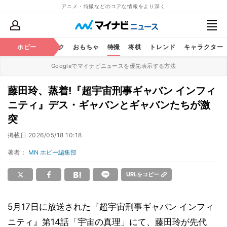
アニメ・特撮などのコアな情報をより深く
ニメ
鉄道
ホビー
コミック
おもちゃ
特撮
将棋
トレンド
キャラクター
Googleでマイナビニュースを優先表示する方法
藤田玲、蒸着!『超宇宙刑事ギャバン インフィ
ニティ』デス・ギャバンとギャバンたちが激
突
掲載日
2026/05/18 10:18
著者：
MN ホビー編集部
URLをコピー
5月17日に放送された『超宇宙刑事ギャバン インフィ
ニティ』第14話「宇宙の真理」にて、藤田玲が先代