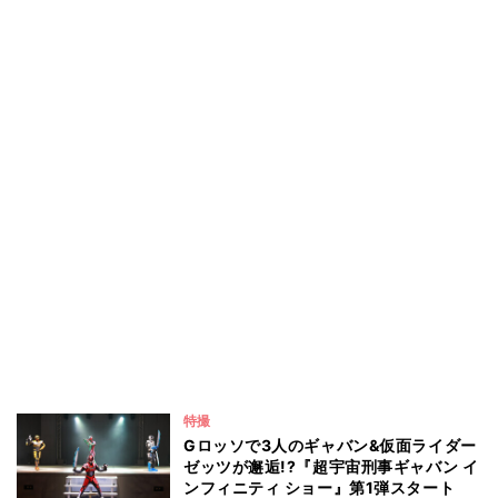
特撮
Gロッソで3人のギャバン&仮面ライダー
ゼッツが邂逅!?『超宇宙刑事ギャバン イ
ンフィニティ ショー』第1弾スタート