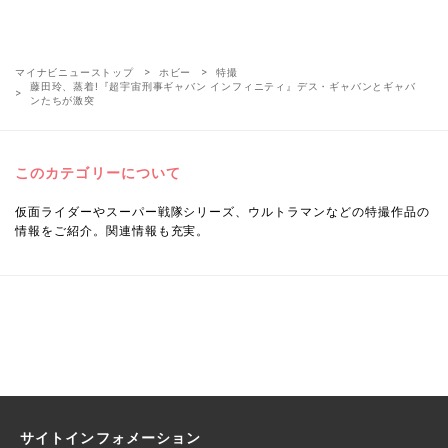
マイナビニューストップ
ホビー
特撮
藤田玲、蒸着!『超宇宙刑事ギャバン インフィニティ』デス・ギャバンとギャバ
ンたちが激突
このカテゴリーについて
仮面ライダーやスーパー戦隊シリーズ、ウルトラマンなどの特撮作品の
情報をご紹介。関連情報も充実。
サイトインフォメーション