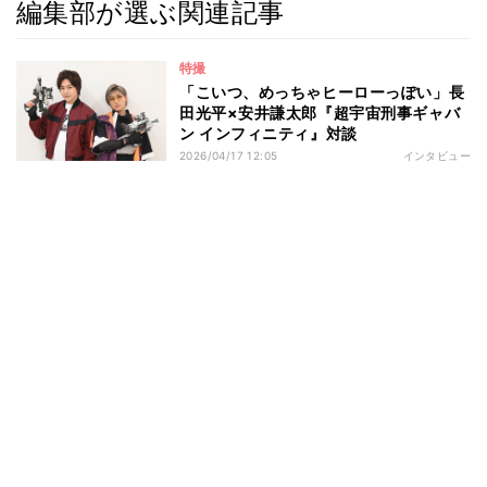
編集部が選ぶ関連記事
特撮
「こいつ、めっちゃヒーローっぽい」長
田光平×安井謙太郎『超宇宙刑事ギャバ
ン インフィニティ』対談
2026/04/17 12:05
インタビュー