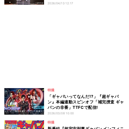
2026/04/13 12:17
特撮
「ギャバいってなんだ!?」『超ギャバ
ン』本編連動スピンオフ「補完捜査 ギャ
バンの非番」TTFCで配信!
2026/03/08 10:00
特撮
新番組『超宇宙刑事ギャバン インフィニ