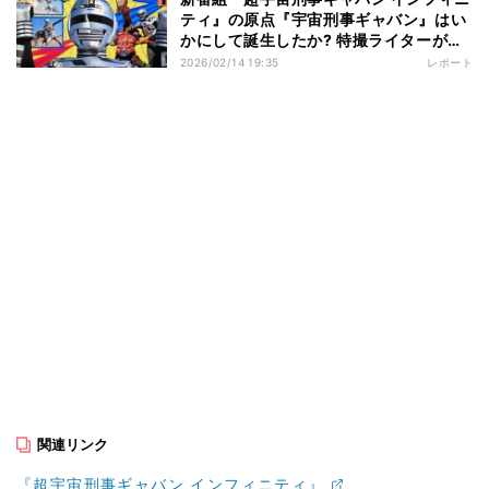
ティ』の原点『宇宙刑事ギャバン』はい
かにして誕生したか? 特撮ライターが超
次元解説!
2026/02/14 19:35
レポート
関連リンク
『超宇宙刑事ギャバン インフィニティ』