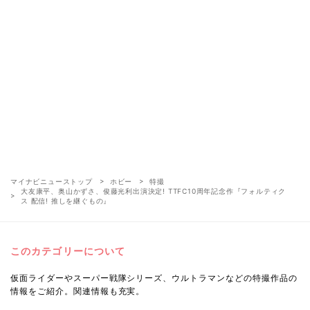
マイナビニューストップ
ホビー
特撮
大友康平、奥山かずさ、俊藤光利出演決定! TTFC10周年記念作『フォルティク
ス 配信! 推しを継ぐもの』
このカテゴリーについて
仮面ライダーやスーパー戦隊シリーズ、ウルトラマンなどの特撮作品の
情報をご紹介。関連情報も充実。