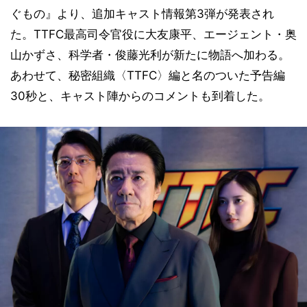
ぐもの』より、追加キャスト情報第3弾が発表され
た。TTFC最高司令官役に大友康平、エージェント・奥
山かずさ、科学者・俊藤光利が新たに物語へ加わる。
あわせて、秘密組織〈TTFC〉編と名のついた予告編
30秒と、キャスト陣からのコメントも到着した。