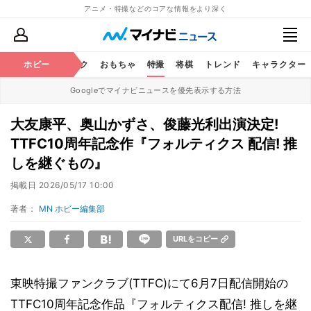
アニメ・特撮などのコアな情報をより深く
ニメ
鉄道
ホビー
コミック
おもちゃ
特撮
将棋
トレンド
キャラクター
Googleでマイナビニュースを優先表示する方法
大友康平、奥山かずさ、俊藤光利出演決定!
TTFC10周年記念作『フォルティクス 配信! 推
しを継ぐもの』
掲載日
2026/05/17 10:00
著者：
MN ホビー編集部
URLをコピー
東映特撮ファンクラブ(TTFC)にて6月7日配信開始の
TTFC10周年記念作品『フォルティクス配信! 推しを継