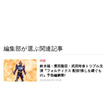
編集部が選ぶ関連記事
特撮
鈴木福・濱田龍臣・武田玲奈トリプル主
演『フォルティクス 配信!推しを継ぐも
の』予告編解禁!
2026/04/19 10:45