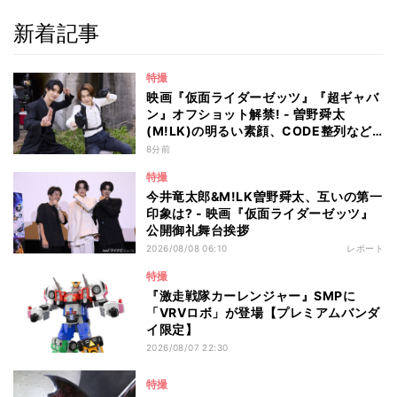
新着記事
特撮
映画『仮面ライダーゼッツ』『超ギャバ
ン』オフショット解禁! - 曽野舜太
(M!LK)の明るい素顔、CODE整列など
ギャップ満載!
8分前
特撮
今井竜太郎&M!LK曽野舜太、互いの第一
印象は? - 映画『仮面ライダーゼッツ』
公開御礼舞台挨拶
2026/08/08 06:10
レポート
特撮
『激走戦隊カーレンジャー』SMPに
「VRVロボ」が登場【プレミアムバンダ
イ限定】
2026/08/07 22:30
特撮