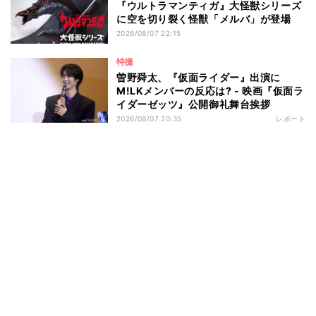
『ウルトラマンティガ』大怪獣シリーズ
に空を切り裂く怪獣「メルバ」が登場
2026/08/07 22:15
特撮
曽野舜太、『仮面ライダー』出演に
M!LKメンバーの反応は? - 映画『仮面ラ
イダーゼッツ』公開御礼舞台挨拶
2026/08/07 20:35
レポート