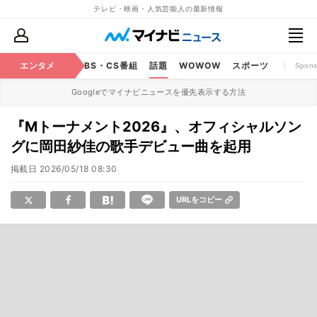
テレビ・映画・人気芸能人の最新情報
映画
エンタメ
YouTube
BS・CS番組
話題
WOWOW
スポーツ
Spons
Googleでマイナビニュースを優先表示する方法
『Mトーナメント2026』、オフィシャルソン
グに岡田紗佳の歌手デビュー曲を起用
掲載日
2026/05/18 08:30
URLをコピー