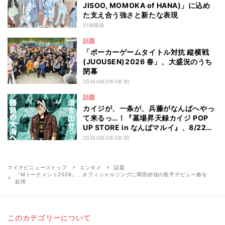
JISOO, MOMOKA of HANA)」に込め
た支え合う強さと新たな表現
21時間前
話題
「ポーカーゲームタイトル対抗 縦横戦
(JUOUSEN)2026 春」、大盛況のうち
閉幕
2026/08/08 08:30
話題
カイジが、一条が、兵藤がなんばへやっ
て来るっ…！『墓場昇天録カイジ POP
UP STORE in なんばマルイ』、8/22よ
り開催
2026/08/08 08:30
マイナビニューストップ
エンタメ
話題
『Mトーナメント2026』、オフィシャルソングに岡田紗佳の歌手デビュー曲を
起用
このカテゴリーについて