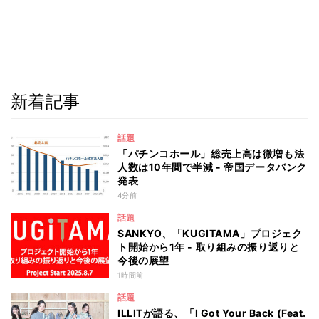
新着記事
話題
「パチンコホール」総売上高は微増も法
人数は10年間で半減 - 帝国データバンク
発表
4分前
話題
SANKYO、「KUGITAMA」プロジェク
ト開始から1年 - 取り組みの振り返りと
今後の展望
1時間前
話題
ILLITが語る、「I Got Your Back (Feat.