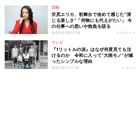
芸能
沢尻エリカ、初舞台で改めて感じた“演
じる楽しさ”「何物にも代えがたい」 今
の仕事への思いや抱負を語る
2025/12/28 07:00
インタビュー
テレビ
『1リットルの涙』はなぜ何度見ても泣
けるのか 令和に入って“大病モノ”が減
ったシンプルな理由
2025/12/10 11:00
レビュー