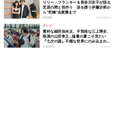
リリー・フランキー＆長谷川京子が語る
芝居の間と役作り 涙を誘う伊藤沙莉か
ら“究極”志賀勝まで
8時間前
インタビュー
テレビ
素朴な細田佳央太、不気味な三上博史、
怪演の山田孝之…猛暑の夏こそ見たい
『七夕の国』不穏な世界にのみ込まれる
超常ミステリー
10時間前
レビュー