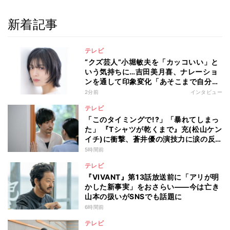
新着記事
テレビ
“クズ芸人”小堀敏夫を「カッコいい」と
いう気持ちに…吉田美月喜、ナレーショ
ンを通して印象変化「あそこまで自分に
正直に生きられる人は、なかなかいな
2分前
インタビュー
い」
テレビ
「このタイミングで!?」「暴れてしまっ
た」 『Tシャツが乾くまで』充(松山ケン
イチ)に衝撃、蒼井優の演技力に涙の反
響も
5時間前
テレビ
『VIVANT』第13話放送前に「アリが明
かした新事実」をおさらい――今は亡き
山本の扱いがSNSでも話題に
6時間前
テレビ