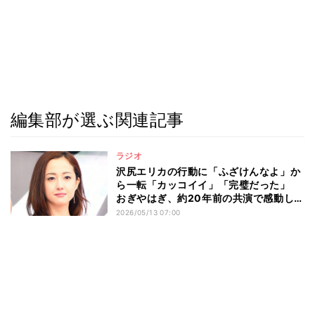
編集部が選ぶ関連記事
ラジオ
沢尻エリカの行動に「ふざけんなよ」か
ら一転「カッコイイ」「完璧だった」
おぎやはぎ、約20年前の共演で感動した
出来事
2026/05/13 07:00