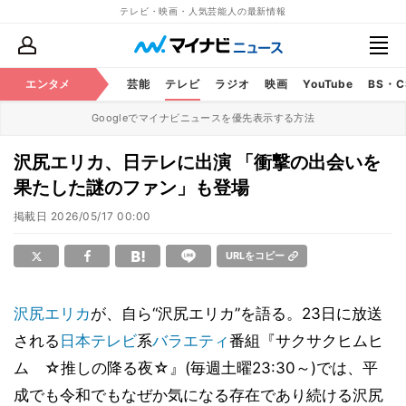
テレビ・映画・人気芸能人の最新情報
エンタメ
芸能
テレビ
ラジオ
映画
YouTube
BS・
Googleでマイナビニュースを優先表示する方法
沢尻エリカ、日テレに出演 「衝撃の出会いを
果たした謎のファン」も登場
掲載日
2026/05/17 00:00
URLをコピー
沢尻エリカ
が、自ら“沢尻エリカ”を語る。23日に放送
される
日本テレビ
系
バラエティ
番組『サクサクヒムヒ
ム ☆推しの降る夜☆』(毎週土曜23:30～)では、平
成でも令和でもなぜか気になる存在であり続ける沢尻