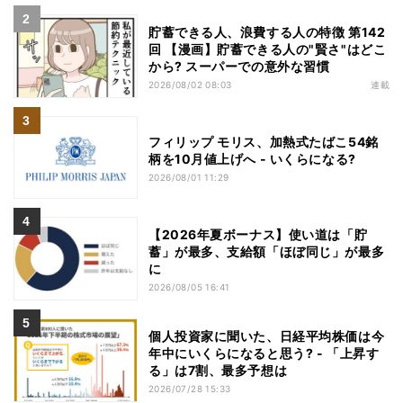
貯蓄できる人、浪費する人の特徴 第142
回 【漫画】貯蓄できる人の"賢さ"はどこ
から? スーパーでの意外な習慣
2026/08/02 08:03
連載
フィリップ モリス、加熱式たばこ54銘
柄を10月値上げへ - いくらになる?
2026/08/01 11:29
【2026年夏ボーナス】使い道は「貯
蓄」が最多、支給額「ほぼ同じ」が最多
に
2026/08/05 16:41
個人投資家に聞いた、日経平均株価は今
年中にいくらになると思う? - 「上昇す
る」は7割、最多予想は
2026/07/28 15:33