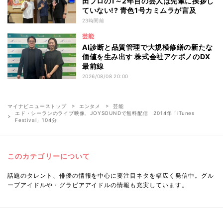
田プロの1～2年目の芸人は先輩に挨拶し
ていない!? 青色1号カミムラが言及
23時間前
芸能
AI診断と品質管理で大規模修繕の新たな
価値を生み出す 株式会社アケボノのDX
最前線
2026/08/08 20:00
マイナビニューストップ
エンタメ
芸能
エド・シーランのライブ映像、JOYSOUNDで無料配信 2014年「iTunes
Festival」104分
このカテゴリーについて
話題のタレント、俳優の情報を中心に要注目ネタを幅広く発信中。グル
ープアイドルや・グラビアアイドルの情報も充実しています。