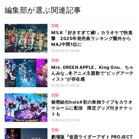
編集部が選ぶ関連記事
芸能
M!LK「好きすぎて滅!」カラオケで快進
撃 2025年発売曲ランキング圏外から
MAJ中間1位に
2026/05/01 06:00
芸能
Mrs. GREEN APPLE、King Gnu、ちゃ
んみな…冬アニメ主題歌で“ビッグアーテ
ィスト”が存在感
2026/05/01 06:00
芸能
秘密結社holoX初の単独ライブをカラオ
ケルームに配信 限定グッズ付きチケッ
トも
2026/04/29 20:30
芸能
劇場版『仮面ライダーアギト PROJECT