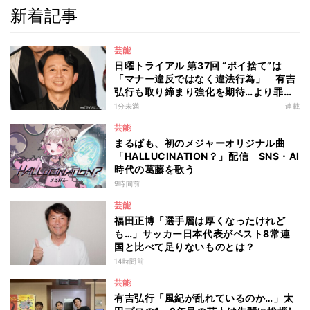
新着記事
芸能
日曜トライアル 第37回 “ポイ捨て”は
「マナー違反ではなく違法行為」 有吉
弘行も取り締まり強化を期待…より罪が
重くなる“ポイ捨て”とは 大垣優希弁護
1分未満
連載
士が解説
芸能
まるぱも、初のメジャーオリジナル曲
「HALLUCINATION？」配信 SNS・AI
時代の葛藤を歌う
9時間前
芸能
福田正博「選手層は厚くなったけれど
も…」サッカー日本代表がベスト8常連
国と比べて足りないものとは？
14時間前
芸能
有吉弘行「風紀が乱れているのか…」太