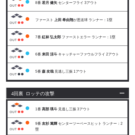
8番
若月 健矢
センターフライ 3アウト
OUT
ファースト
上田 希由翔
が悪送球 ランナー：1塁
OUT
7番
紅林 弘太郎
ファーストエラー ランナー：1塁
OUT
6番
来田 涼斗
キャッチャーファウルフライ 2アウト
OUT
5番
森 友哉
見逃し三振 1アウト
OUT
4回裏 ロッテの攻撃
1番
髙部 瑛斗
見逃し三振 3アウト
OUT
9番
友杉 篤輝
センターツーベースヒット ランナー：2
塁
OUT