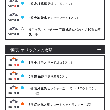
9番
友杉 篤輝
見逃し三振 2アウト
OUT
8番
寺地 隆成
センターフライ 1アウト
OUT
投手交代：ピッチャー
寺西 成騎
に代わって 10番
山﨑
颯一郎
OUT
7回表 オリックスの攻撃
1番
中川 圭太
サードゴロ 3アウト
OUT
9番
宗 佑磨
空振り三振 2アウト
OUT
8番
若月 健矢
ピッチャー送りバント 1アウト ランナ
ー：2塁
OUT
7番
紅林 弘太郎
ショートヒット ランナー：1塁
OUT