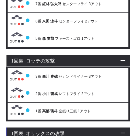
7番
紅林 弘太郎
センターフライ 3アウト
OUT
6番
来田 涼斗
センターフライ 2アウト
OUT
5番
森 友哉
ファーストゴロ 1アウト
OUT
1回裏 ロッテの攻撃
3番
西川 史礁
セカンドライナー 3アウト
OUT
2番
小川 龍成
レフトフライ 2アウト
OUT
1番
髙部 瑛斗
空振り三振 1アウト
OUT
1回表 オリックスの攻撃