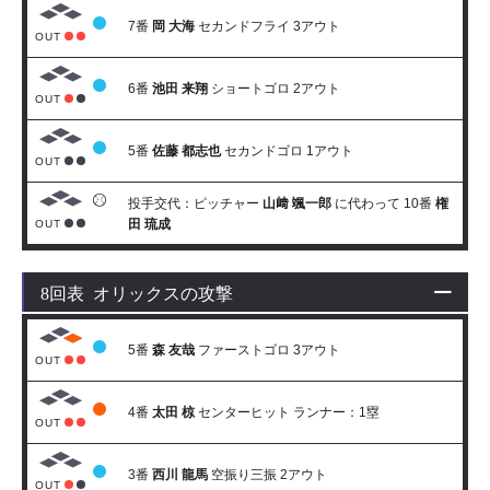
7番
岡 大海
セカンドフライ 3アウト
OUT
6番
池田 来翔
ショートゴロ 2アウト
OUT
5番
佐藤 都志也
セカンドゴロ 1アウト
OUT
投手交代：ピッチャー
山﨑 颯一郎
に代わって 10番
権
田 琉成
OUT
8回表 オリックスの攻撃
5番
森 友哉
ファーストゴロ 3アウト
OUT
4番
太田 椋
センターヒット ランナー：1塁
OUT
3番
西川 龍馬
空振り三振 2アウト
OUT