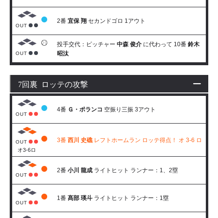
2番
宜保 翔
セカンドゴロ 1アウト
OUT
投手交代：ピッチャー
中森 俊介
に代わって 10番
鈴木
昭汰
OUT
7回裏 ロッテの攻撃
4番
Ｇ・ポランコ
空振り三振 3アウト
OUT
3番
西川 史礁
レフトホームラン ロッテ得点！ オ 3-6 ロ
OUT
オ3-6ロ
2番
小川 龍成
ライトヒット ランナー：1、2塁
OUT
1番
髙部 瑛斗
ライトヒット ランナー：1塁
OUT