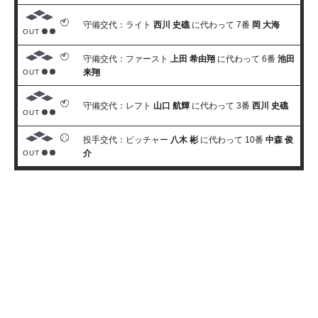
守備交代：ライト
西川 史礁
に代わって 7番
岡 大海
OUT
守備交代：ファースト
上田 希由翔
に代わって 6番
池田
来翔
OUT
守備交代：レフト
山口 航輝
に代わって 3番
西川 史礁
OUT
投手交代：ピッチャー
八木 彬
に代わって 10番
中森 俊
介
OUT