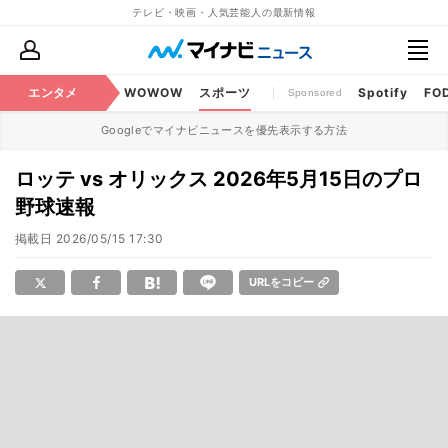
テレビ・映画・人気芸能人の最新情報
BS・CS番組
エンタメ
話題
WOWOW
スポーツ
Spotify
FO
Sponsored
Googleでマイナビニュースを優先表示する方法
ロッテ vs オリックス 2026年5月15日のプロ
野球速報
掲載日
2026/05/15 17:30
URLをコピー