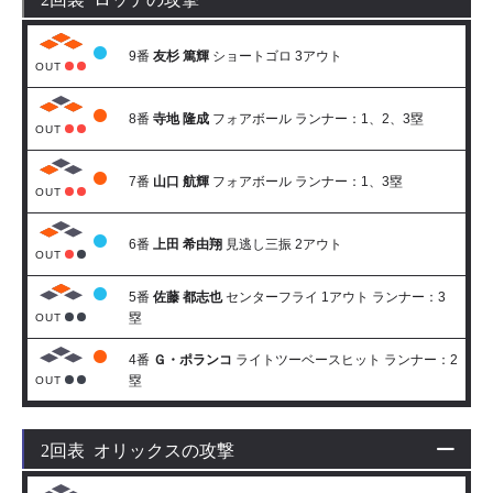
9番
友杉 篤輝
ショートゴロ 3アウト
OUT
8番
寺地 隆成
フォアボール ランナー：1、2、3塁
OUT
7番
山口 航輝
フォアボール ランナー：1、3塁
OUT
6番
上田 希由翔
見逃し三振 2アウト
OUT
5番
佐藤 都志也
センターフライ 1アウト ランナー：3
塁
OUT
4番
Ｇ・ポランコ
ライトツーベースヒット ランナー：2
塁
OUT
2回表 オリックスの攻撃