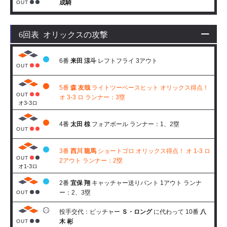
成騎
OUT
6回表 オリックスの攻撃
6番
来田 涼斗
レフトフライ 3アウト
OUT
5番
森 友哉
ライトツーベースヒット オリックス得点！
OUT
オ 3-3 ロ ランナー：3塁
オ3-3ロ
4番
太田 椋
フォアボール ランナー：1、2塁
OUT
3番
西川 龍馬
ショートゴロ オリックス得点！ オ 1-3 ロ
OUT
2アウト ランナー：2塁
オ1-3ロ
2番
宜保 翔
キャッチャー送りバント 1アウト ランナ
ー：2、3塁
OUT
投手交代：ピッチャー
Ｓ・ロング
に代わって 10番
八
木 彬
OUT