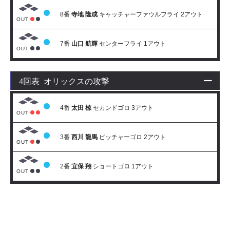
8番
寺地 隆成
キャッチャーファウルフライ 2アウト
OUT
7番
山口 航輝
センターフライ 1アウト
OUT
4回表 オリックスの攻撃
4番
太田 椋
セカンドゴロ 3アウト
OUT
3番
西川 龍馬
ピッチャーゴロ 2アウト
OUT
2番
宜保 翔
ショートゴロ 1アウト
OUT