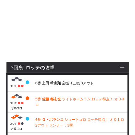
3回裏 ロッテの攻撃
6番
上田 希由翔
空振り三振 3アウト
OUT
5番
佐藤 都志也
ライトホームラン ロッテ得点！ オ 0-3
OUT
ロ
オ0-3ロ
4番
Ｇ・ポランコ
ショートゴロ ロッテ得点！ オ 0-1 ロ
OUT
2アウト ランナー：3塁
オ0-1ロ