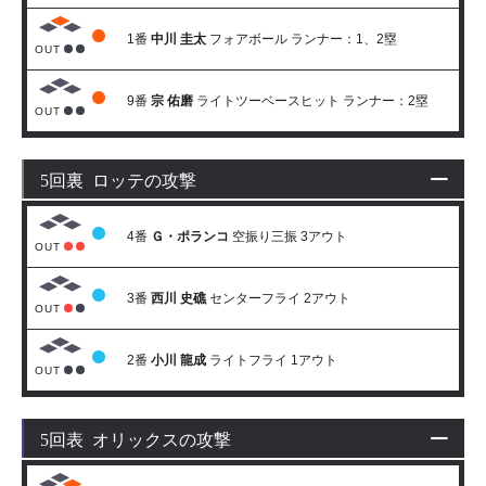
1番
中川 圭太
フォアボール ランナー：1、2塁
OUT
9番
宗 佑磨
ライトツーベースヒット ランナー：2塁
OUT
5回裏 ロッテの攻撃
4番
Ｇ・ポランコ
空振り三振 3アウト
OUT
3番
西川 史礁
センターフライ 2アウト
OUT
2番
小川 龍成
ライトフライ 1アウト
OUT
5回表 オリックスの攻撃