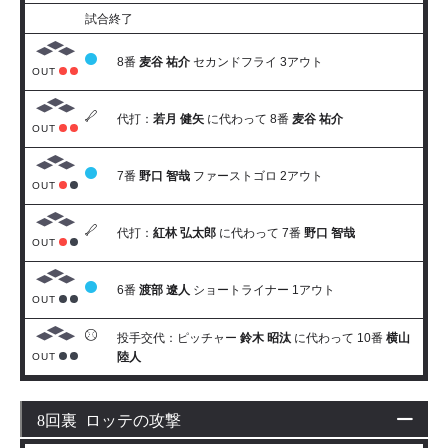
試合終了
8番
麦谷 祐介
セカンドフライ 3アウト
OUT
代打：
若月 健矢
に代わって 8番
麦谷 祐介
OUT
7番
野口 智哉
ファーストゴロ 2アウト
OUT
代打：
紅林 弘太郎
に代わって 7番
野口 智哉
OUT
6番
渡部 遼人
ショートライナー 1アウト
OUT
投手交代：ピッチャー
鈴木 昭汰
に代わって 10番
横山
陸人
OUT
8回裏 ロッテの攻撃