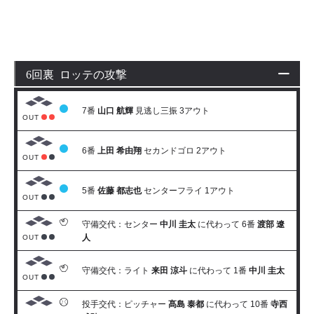
6回裏 ロッテの攻撃
7番
山口 航輝
見逃し三振 3アウト
OUT
6番
上田 希由翔
セカンドゴロ 2アウト
OUT
5番
佐藤 都志也
センターフライ 1アウト
OUT
守備交代：センター
中川 圭太
に代わって 6番
渡部 遼
人
OUT
守備交代：ライト
来田 涼斗
に代わって 1番
中川 圭太
OUT
投手交代：ピッチャー
髙島 泰都
に代わって 10番
寺西