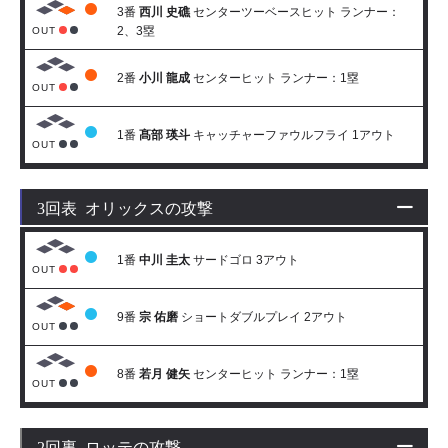
3番
西川 史礁
センターツーベースヒット ランナー：
2、3塁
OUT
2番
小川 龍成
センターヒット ランナー：1塁
OUT
1番
髙部 瑛斗
キャッチャーファウルフライ 1アウト
OUT
3回表 オリックスの攻撃
1番
中川 圭太
サードゴロ 3アウト
OUT
9番
宗 佑磨
ショートダブルプレイ 2アウト
OUT
8番
若月 健矢
センターヒット ランナー：1塁
OUT
2回裏 ロッテの攻撃