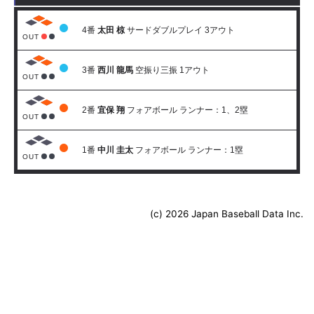
4番
太田 椋
サードダブルプレイ 3アウト
OUT
3番
西川 龍馬
空振り三振 1アウト
OUT
2番
宜保 翔
フォアボール ランナー：1、2塁
OUT
1番
中川 圭太
フォアボール ランナー：1塁
OUT
(c) 2026 Japan Baseball Data Inc.