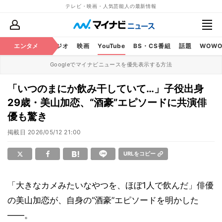
テレビ・映画・人気芸能人の最新情報
芸能
エンタメ
テレビ
ラジオ
映画
YouTube
BS・CS番組
話題
WOW
Googleでマイナビニュースを優先表示する方法
「いつのまにか飲み干していて…」子役出身
29歳・美山加恋、“酒豪”エピソードに共演俳
優も驚き
掲載日
2026/05/12 21:00
URLをコピー
「大きなカメみたいなやつを、ほぼ1人で飲んだ」俳優
の美山加恋が、自身の“酒豪”エピソードを明かした
――。