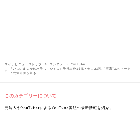
マイナビニューストップ
エンタメ
YouTube
「いつのまにか飲み干していて…」子役出身29歳・美山加恋、“酒豪”エピソード
に共演俳優も驚き
このカテゴリーについて
芸能人やYouTuberによるYouTube番組の最新情報を紹介。