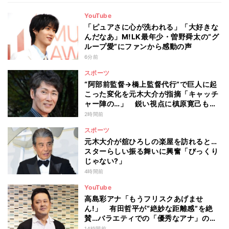
YouTube
「ピュアさに心が洗われる」「大好きな
んだなあ」M!LK最年少・曽野舜太の“グ
ループ愛”にファンから感動の声
6分前
スポーツ
“阿部前監督→橋上監督代行”で巨人に起
こった変化を元木大介が指摘「キャッチ
ャー陣の…」 鋭い視点に槙原寛己も感
心「やっぱりクセ者だな」
2時間前
スポーツ
元木大介が舘ひろしの楽屋を訪れると…
スターらしい振る舞いに興奮「びっくり
じゃない?」
4時間前
YouTube
高島彩アナ「もうフリスクあげませ
ん!」 有田哲平が“絶妙な距離感”を絶
賛…バラエティでの「優秀なアナ」の条
件とは
14時間前