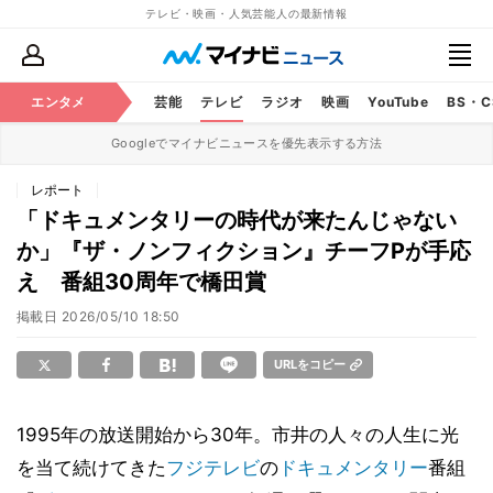
テレビ・映画・人気芸能人の最新情報
エンタメ
芸能
テレビ
ラジオ
映画
YouTube
BS・
Googleでマイナビニュースを優先表示する方法
レポート
「ドキュメンタリーの時代が来たんじゃない
か」『ザ・ノンフィクション』チーフPが手応
え 番組30周年で橋田賞
掲載日
2026/05/10 18:50
URLをコピー
1995年の放送開始から30年。市井の人々の人生に光
を当て続けてきた
フジテレビ
の
ドキュメンタリー
番組