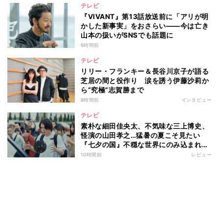
テレビ
『VIVANT』第13話放送前に「アリが明
かした新事実」をおさらい――今は亡き
山本の扱いがSNSでも話題に
6時間前
テレビ
リリー・フランキー＆長谷川京子が語る
芝居の間と役作り 涙を誘う伊藤沙莉か
ら“究極”志賀勝まで
8時間前
インタビュー
テレビ
素朴な細田佳央太、不気味な三上博史、
怪演の山田孝之…猛暑の夏こそ見たい
『七夕の国』不穏な世界にのみ込まれる
超常ミステリー
10時間前
レビュー