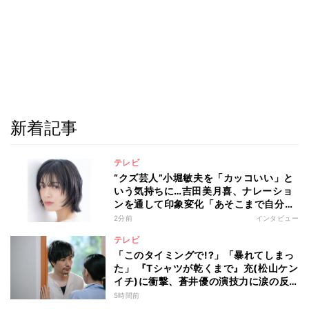
新着記事
テレビ
“クズ芸人”小堀敏夫を「カッコいい」と
いう気持ちに…吉田美月喜、ナレーショ
ンを通して印象変化「あそこまで自分に
正直に生きられる人は、なかなかいな
2分前
インタビュー
い」
テレビ
「このタイミングで!?」「暴れてしまっ
た」 『Tシャツが乾くまで』充(松山ケン
イチ)に衝撃、蒼井優の演技力に涙の反
響も
5時間前