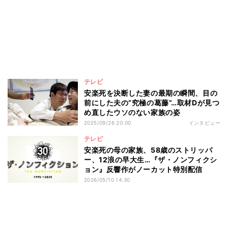
テレビ
安楽死を決断した妻の最期の瞬間、目の
前にした夫の“究極の葛藤”…取材Dが見つ
め直したウソのない家族の姿
2025/09/26 20:00
インタビュー
テレビ
安楽死の母の家族、58歳のストリッパ
ー、12浪の早大生…『ザ・ノンフィクシ
ョン』反響作がノーカット特別配信
2026/05/10 14:30