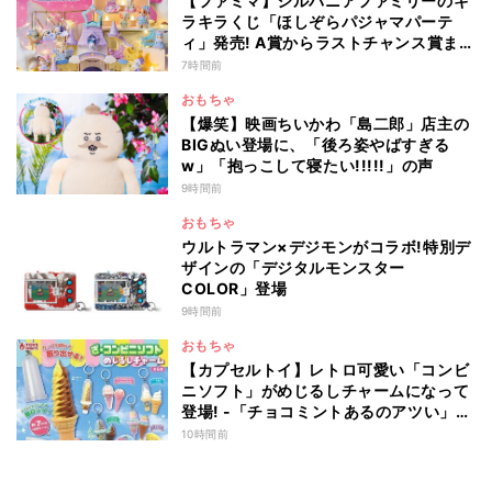
【ファミマ】シルバニアファミリーのキ
ラキラくじ「ほしぞらパジャマパーテ
ィ」発売! A賞からラストチャンス賞まで
を一覧で紹介
7時間前
おもちゃ
【爆笑】映画ちいかわ「島二郎」店主の
BIGぬい登場に、「後ろ姿やばすぎる
w」「抱っこして寝たい!!!!!」の声
9時間前
おもちゃ
ウルトラマン×デジモンがコラボ!特別デ
ザインの「デジタルモンスター
COLOR」登場
9時間前
おもちゃ
【カプセルトイ】レトロ可愛い「コンビ
ニソフト」がめじるしチャームになって
登場! -「チョコミントあるのアツい」
「中身出せるのたのしい」と話題
10時間前