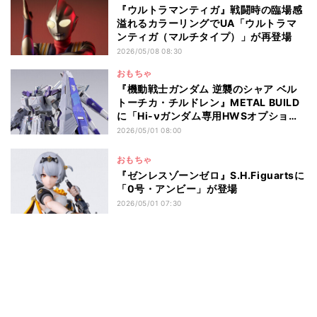
『ウルトラマンティガ』戦闘時の臨場感
溢れるカラーリングでUA「ウルトラマ
ンティガ（マルチタイプ）」が再登場
2026/05/08 08:30
おもちゃ
『機動戦士ガンダム 逆襲のシャア ベル
トーチカ・チルドレン』METAL BUILD
に「Hi-νガンダム専用HWSオプション
セット」登場
2026/05/01 08:00
おもちゃ
『ゼンレスゾーンゼロ』S.H.Figuartsに
「0号・アンビー」が登場
2026/05/01 07:30