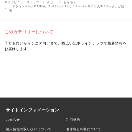
マイナビニューストップ
ホビー
おもちゃ
『ドラゴンボールDAIMA』S.H.Figuartsに「スーパーサイヤ人3ベジータ」が登
場
このカテゴリーについて
子ども向けからシニア向けまで、幅広い記事ラインナップで最新情報を
お届けします。
サイトインフォメーション
お知らせ
利用規約
個人情報の取り扱いについて
著作権と転載について