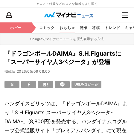
アニメ・特撮などのコアな情報をより深く
アニメ
ホビー
鉄道
コミック
おもちゃ
特撮
将棋
トレンド
キャ
Googleでマイナビニュースを優先表示する方法
『ドラゴンボールDAIMA』S.H.Figuartsに
「スーパーサイヤ人3ベジータ」が登場
掲載日
2026/05/09 08:00
URLをコピー
バンダイスピリッツは、『ドラゴンボールDAIMA』よ
り「S.H.Figuarts スーパーサイヤ人3ベジータ-
DAIMA-」(8,800円)を発売する。バンダイナムコグル
ープ公式通販サイト「プレミアムバンダイ」にて現在