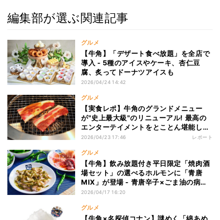
編集部が選ぶ関連記事
グルメ
【牛角】「デザート食べ放題」を全店で
導入 - 5種のアイスやケーキ、杏仁豆
腐、炙ってドーナツアイスも
2026/04/24 14:42
グルメ
【実食レポ】牛角のグランドメニュー
が"史上最大級"のリニューアル! 最高の
エンターテイメントをとことん堪能して
きた
2026/04/23 17:46
レポート
グルメ
【牛角】飲み放題付き平日限定「焼肉酒
場セット」の選べるホルモンに「青唐
MIX」が登場 - 青唐辛子×ごま油の病み
つき感ある味わい
2026/04/17 16:20
グルメ
【牛角×名探偵コナン】謎めく「綿あめ