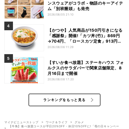
ンスウェアがコラボ - 物語のキーアイテ
ム「別班饅頭」も発売
2026/08/05 21:10
【かつや】人気商品が150円引きになる
「感謝祭」開催!「カツ丼(竹)」869円
→704円、「ロースカツ定食」913円
→748円に - 8日間限定
2026/08/06 11:29
【すいか食べ放題】ステーキハウス フォ
ルクスのサラダバーで関東店舗限定、8
月16日まで開催
2026/08/08 17:20
ランキングをもっと見る
マイナビニューストップ
ワーク＆ライフ
グルメ
【牛角】食べ放題コースが平日20%OFF・休日10%OFFに!「母の日キャンペー