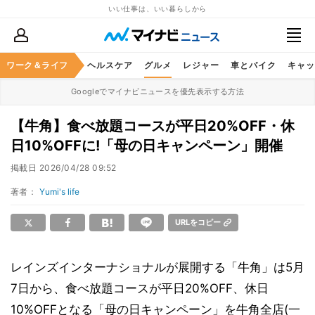
いい仕事は、いい暮らしから
ワーク＆ライフ
マネー
暮らし
ヘルスケア
グルメ
レジャー
車とバイク
キャッ
Googleでマイナビニュースを優先表示する方法
【牛角】食べ放題コースが平日20%OFF・休
日10%OFFに!「母の日キャンペーン」開催
掲載日
2026/04/28 09:52
著者：
Yumi's life
URLをコピー
レインズインターナショナルが展開する「牛角」は5月
7日から、食べ放題コースが平日20%OFF、休日
10%OFFとなる「母の日キャンペーン」を牛角全店(一