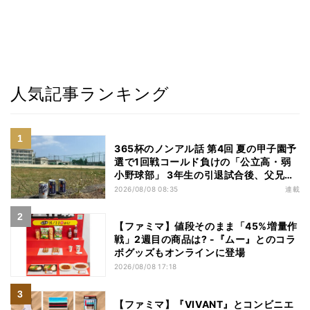
人気記事ランキング
365杯のノンアル話 第4回 夏の甲子園予
選で1回戦コールド負けの「公立高・弱
小野球部」 3年生の引退試合後、父兄
が“現場”で取り出したのは……
2026/08/08 08:35
連載
【ファミマ】値段そのまま「45%増量作
戦」2週目の商品は? -『ムー』とのコラ
ボグッズもオンラインに登場
2026/08/08 17:18
【ファミマ】『VIVANT』とコンビニエ