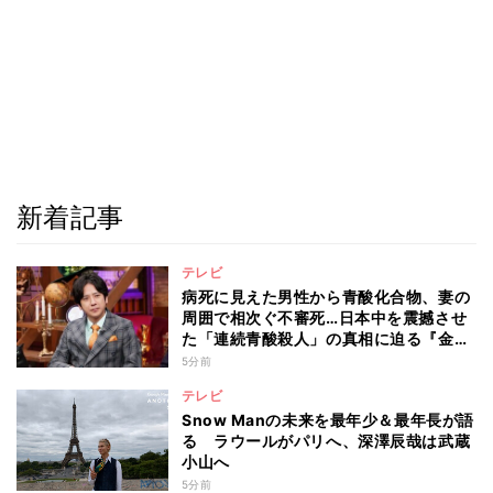
新着記事
テレビ
病死に見えた男性から青酸化合物、妻の
周囲で相次ぐ不審死…日本中を震撼させ
た「連続青酸殺人」の真相に迫る『金曜
ミステリークラブ!!!』
5分前
テレビ
Snow Manの未来を最年少＆最年長が語
る ラウールがパリへ、深澤辰哉は武蔵
小山へ
5分前