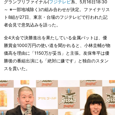
グランプリファイナル(
フジテレビ
系、5月16日18:30
～ ※一部地域除く)の組み合わせが決定。ファイナリス
ト8組が27日、東京・台場のフジテレビで行われた記
者会見で意気込みを語った。
全4大会で決勝進出を果たしている金属バットは、優
勝賞金1000万円の使い道を聞かれると、小林圭輔が物
価高を理由に「1150万が妥当」と主張。友保隼平は優
勝後の番組出演にも「絶対に嫌です」と独自のスタン
スを貫いた。