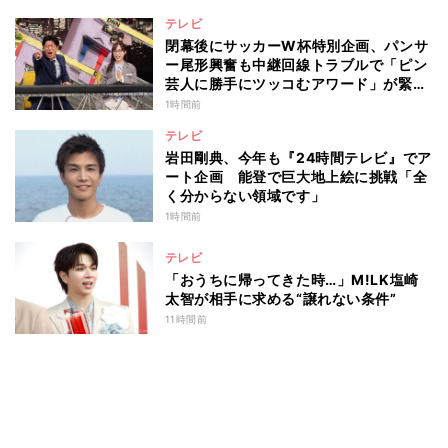
テレビ
閉幕後にサッカーW杯特別企画、パンサ
ー尾形興奮も中継回線トラブルで「ピン
芸人に勝手にツッコむアワード」が緊急
開幕『脱力タイムズ』
1時間前
テレビ
岩田剛典、今年も『24時間テレビ』でア
ート企画 能登で巨大地上絵に挑戦「全
く分からない領域です」
1時間前
テレビ
「おうちに帰ってきた時…」M!LK塩崎
太智が相手に求める“譲れない条件”
11時間前