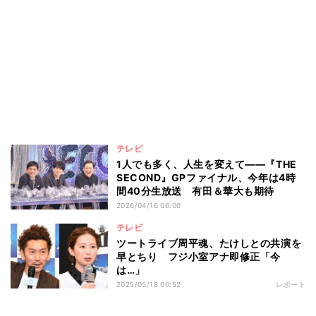
テレビ
1人でも多く、人生を変えて――『THE
SECOND』GPファイナル、今年は4時
間40分生放送 有田＆華大も期待
2026/04/16 06:00
テレビ
ツートライブ周平魂、たけしとの共演を
早とちり フジ小室アナ即修正「今
は…」
2025/05/18 00:52
レポート