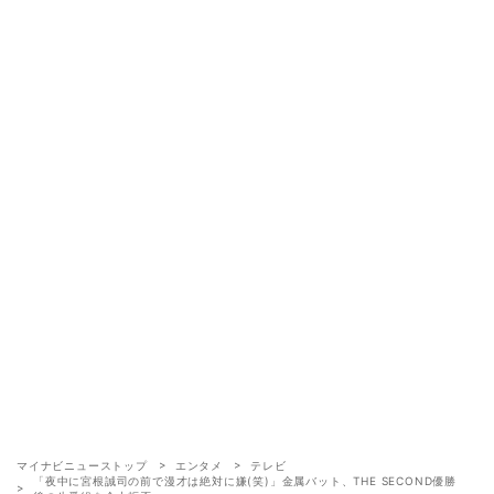
マイナビニューストップ
エンタメ
テレビ
「夜中に宮根誠司の前で漫才は絶対に嫌(笑)」金属バット、THE SECOND優勝