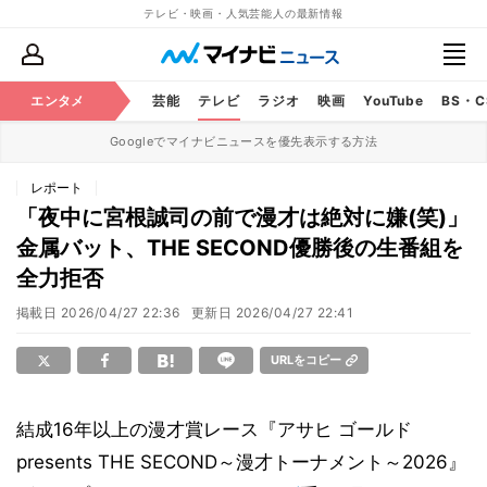
テレビ・映画・人気芸能人の最新情報
エンタメ
芸能
テレビ
ラジオ
映画
YouTube
BS・
Googleでマイナビニュースを優先表示する方法
レポート
「夜中に宮根誠司の前で漫才は絶対に嫌(笑)」
金属バット、THE SECOND優勝後の生番組を
全力拒否
掲載日
2026/04/27 22:36
更新日
2026/04/27 22:41
URLをコピー
結成16年以上の漫才賞レース『アサヒ ゴールド
presents THE SECOND～漫才トーナメント～2026』