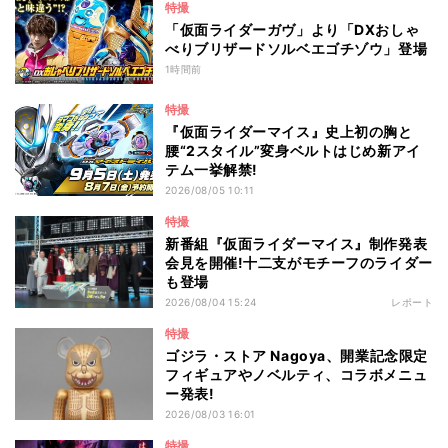
特撮
「仮面ライダーガヴ」より「DXおしゃ
べりブリザードソルベエゴチゾウ」登場
1時間前
特撮
『仮面ライダーマイス』史上初の胸と
腰“2スタイル”変身ベルトはじめ新アイ
テム一挙解禁!
2026/08/05 10:11
特撮
新番組『仮面ライダーマイス』制作発表
会見を開催!十二支がモチーフのライダー
も登場
2026/08/04 15:24
レポート
特撮
ゴジラ・ストア Nagoya、開業記念限定
フィギュアやノベルティ、コラボメニュ
ー発表!
2026/08/03 16:01
特撮