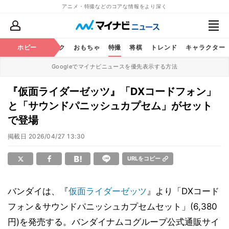
アニメ・特撮などのコアな情報をより深く
ニメ
鉄道
ホビー
コミック
おもちゃ
特撮
将棋
トレンド
キャラクター
Googleでマイナビニュースを優先表示する方法
『仮面ライダーゼッツ』「DXコードフォン」
と「サウンドパニッシュカプセム」がセット
で登場
掲載日
2026/04/27 13:30
URLをコピー
バンダイは、『
仮面ライダーゼッツ
』より「DXコード
フォン＆サウンドパニッシュカプセムセット」(6,380
円)を発売する。バンダイナムコグループ公式通販サイ