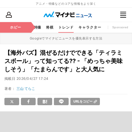
アニメ・特撮などのコアな情報をより深く
ミック
ホビー
おもちゃ
特撮
将棋
トレンド
キャラクター
Sponsored
Googleでマイナビニュースを優先表示する方法
【海外バズ】混ぜるだけでできる「ティラミ
スボール」って知ってる?? - 「めっちゃ美味
しそう」「たまらんです」と大人気に
掲載日
2026/04/27 17:24
著者：
三山 てらこ
URLをコピー