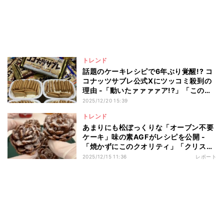
トレンド
話題のケーキレシピで6年ぶり覚醒!? コ
コナッツサブレ公式Xにツッコミ殺到の
理由 -「動いたァァァァア!?」「このと
きのために眠っていた」
2025/12/20 15:39
トレンド
あまりにも松ぼっくりな「オーブン不要
ケーキ」味の素AGFがレシピを公開 -
「焼かずにこのクオリティ」「クリスマ
スに家族でコレ作ってみる」
2025/12/15 11:36
レポート