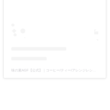
味の素AGF【公式】｜コーヒー/ティー/アレンジレシピ(@agf.jp_official)がシェアした投稿