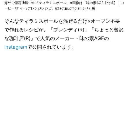
海外で話題沸騰中の「ティラミスボール」※画像は「味の素AGF【公式】｜コ
ーヒー/ティー/アレンジレシピ」(@agf.jp_official)より引用
そんなティラミスボールを混ぜるだけ×オーブン不要
で作れるレシピが、「ブレンディ(R)」「ちょっと贅沢
な珈琲店(R)」で人気のメーカー・味の素AGFの
Instagram
で公開されています。