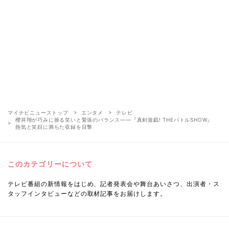
マイナビニューストップ
エンタメ
テレビ
櫻井翔が巧みに操る笑いと緊張のバランス――『真剣遊戯! THEバトルSHOW』
熱気と笑顔に満ちた収録を目撃
このカテゴリーについて
テレビ番組の新情報をはじめ、記者発表会や舞台あいさつ、出演者・ス
タッフインタビューなどの取材記事をお届けします。