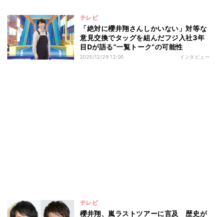
テレビ
「絶対に櫻井翔さんしかいない」対等な
意見交換でタッグを組んだフジ入社3年
目Dが語る“一覧トーク”の可能性
2025/12/29 12:00
インタビュー
テレビ
櫻井翔、嵐ラストツアーに言及 歴史が