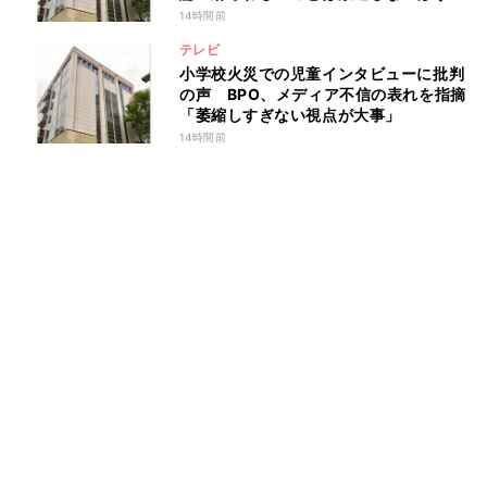
が」
14時間前
テレビ
小学校火災での児童インタビューに批判
の声 BPO、メディア不信の表れを指摘
「萎縮しすぎない視点が大事」
14時間前