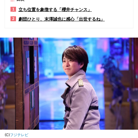
立ち位置を象徴する「櫻井チャンス」
1
劇団ひとり、末澤誠也に感心「出世するね」
2
(C)
フジテレビ