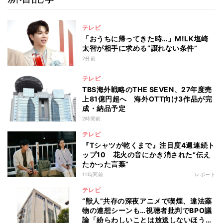
テレビ
「おうちに帰ってきた時…」M!LK塩崎
太智が相手に求める“譲れない条件”
2分前
テレビ
TBS海外戦略のTHE SEVEN、27年度売
上81億円超へ 海外OTT向け3作品が完
成・納品予定
2時間前
テレビ
『Tシャツが乾くまで』注目度4週連続ト
ップ10 花火の音にかき消された“伝え
たかった言葉”
11時間前
レポート
テレビ
“獣人”共存の深夜アニメで喫煙、違法薬
物の連想シーンも…視聴者批判でBPO議
論「紛らわしいことは放送しないほう