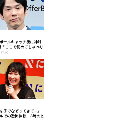
“ボールキャッチ後に神対
相「ここで初めてしゃべり
「褒め称えてほしいの
 17:00
まいたち濱家が告白
を手でなぞってきて…」
ルでの恐怖体験 3時のヒ