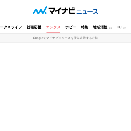
ワーク＆ライフ
就職応援
エンタメ
ホビー
特集
地域活性
IIJ
Googleでマイナビニュースを優先表示する方法