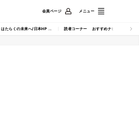
会員ページ
メニュー
はたらくの未来へ/日本HP
読者コーナー
おすすめナビ
マイナビB