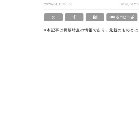
疑う人物とは
ロイン・
2026/04/16 08:00
2026/04/15
告白
URLをコピー
※本記事は掲載時点の情報であり、最新のものと