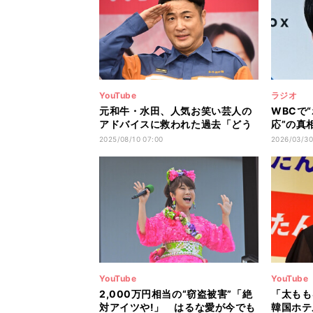
YouTube
ラジオ
元和牛・水田、人気お笑い芸人の
WBCで
アドバイスに救われた過去「どう
応”の真
せ苦手なやつは…」
ますが」
2025/08/10 07:00
2026/03/30
は…」か
YouTube
YouTube
2,000万円相当の“窃盗被害”「絶
「太もも
対アイツや!」 はるな愛が今でも
韓国ホテ