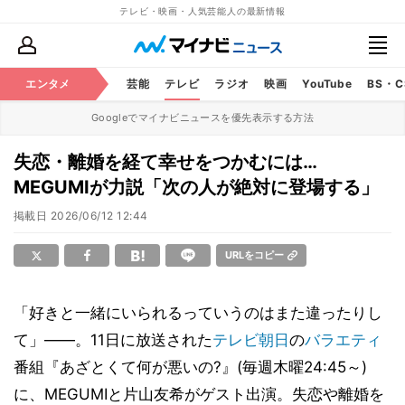
テレビ・映画・人気芸能人の最新情報
エンタメ
芸能
テレビ
ラジオ
映画
YouTube
BS・
Googleでマイナビニュースを優先表示する方法
失恋・離婚を経て幸せをつかむには…
MEGUMIが力説「次の人が絶対に登場する」
掲載日
2026/06/12 12:44
URLをコピー
「好きと一緒にいられるっていうのはまた違ったりし
て」――。11日に放送された
テレビ朝日
の
バラエティ
番組『あざとくて何が悪いの?』(毎週木曜24:45～)
に、MEGUMIと片山友希がゲスト出演。失恋や離婚を