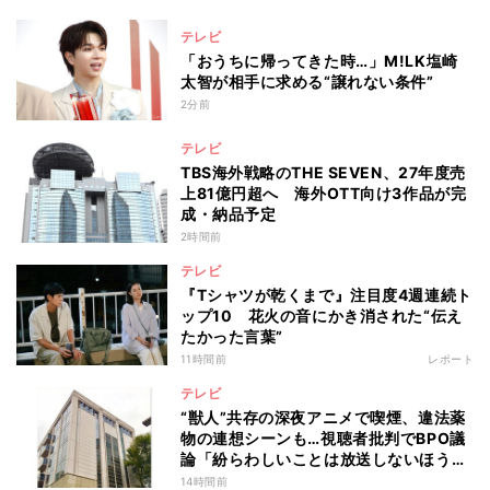
テレビ
「おうちに帰ってきた時…」M!LK塩崎
太智が相手に求める“譲れない条件”
2分前
テレビ
TBS海外戦略のTHE SEVEN、27年度売
上81億円超へ 海外OTT向け3作品が完
成・納品予定
2時間前
テレビ
『Tシャツが乾くまで』注目度4週連続ト
ップ10 花火の音にかき消された“伝え
たかった言葉”
11時間前
レポート
テレビ
“獣人”共存の深夜アニメで喫煙、違法薬
物の連想シーンも…視聴者批判でBPO議
論「紛らわしいことは放送しないほう
が」
14時間前