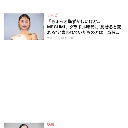
テレビ
「ちょっと恥ずかしいけど…」
MEGUMI、グラドル時代に“見せると売
れる”と言われていたものとは 当時
は“ポーズ”で差別化
2026/02/18 19:00
映画