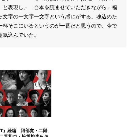
」と表現し、「台本を読ませていただきながら、福
た文字の一文字一文字という感じがする。魂込めた
一杯そこにいるというのが一番だと思うので、今で
意気込んでいた。
ANT』続編 阿部寛・二階
二宮和也・松坂桃李らキ