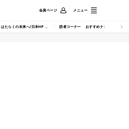
会員ページ
メニュー
はたらくの未来へ/日本HP
読者コーナー
おすすめナビ
マイナビB