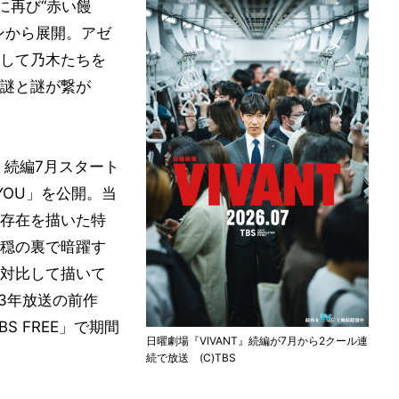
に再び“赤い饅
ンから展開。アゼ
して乃木たちを
謎と謎が繋が
』続編7月スタート
 YOU」を公開。当
存在を描いた特
穏の裏で暗躍す
対比して描いて
3年放送の前作
S FREE」で期間
日曜劇場『VIVANT』続編が7月から2クール連
続で放送 (C)TBS