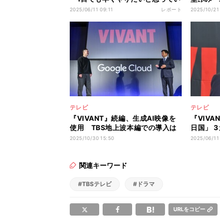
た」 撮影が「待ち遠しい」
ャスト2
2025/06/11 09:11
レポート
2025/10/21
テレビ
テレビ
『VIVANT』続編、生成AI映像を
『VIV
使用 TBS地上波本編での導入は
日国」 
史上初
監督がド
2025/10/30 15:50
2025/06/11
然…」
関連キーワード
#TBSテレビ
#ドラマ
URLをコピー