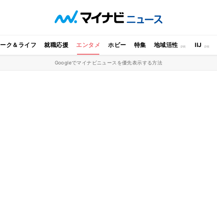
ワーク＆ライフ
就職応援
エンタメ
ホビー
特集
地域活性
IIJ
Googleでマイナビニュースを優先表示する方法