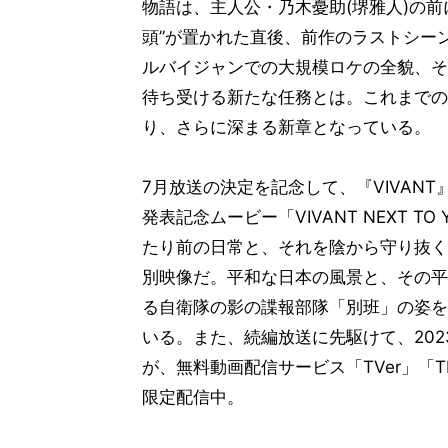
物語は、主人公・乃木憂助(堺雅人)の前
頭”が置かれた直後、前作のラストシー
ルバイジャンでの大規模ロケの全貌、そ
待ち受ける新たな任務とは。これまでの
り、さらに深まる新章となっている。
7月放送の決定を記念して、『VIVANT
発表記念ムービー「VIVANT NEXT TO
たり前の日常と、それを陰から守り抜く
別映像だ。平和な日本の風景と、その平
る自衛隊の影の諜報部隊「別班」の姿を
いる。また、続編放送に先駆けて、202
が、無料動画配信サービス「TVer」「TB
限定配信中。