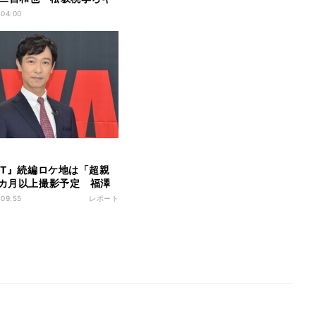
6人発表
 04:00
ANT』続編ロケ地は「超親
3カ月以上撮影予定 福澤
ラム出演にも言及「当
 09:55
レポート