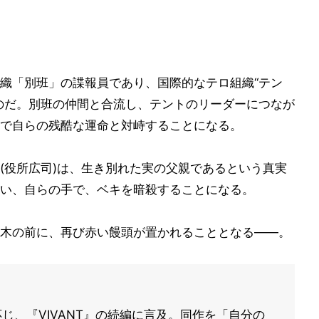
織「別班」の諜報員であり、国際的なテロ組織“テン
のだ。別班の仲間と合流し、テントのリーダーにつなが
で自らの残酷な運命と対峙することになる。
(役所広司)は、生き別れた実の父親であるという真実
い、自らの手で、ベキを暗殺することになる。
木の前に、再び赤い饅頭が置かれることとなる――。
じ、『VIVANT』の続編に言及。同作を「自分の