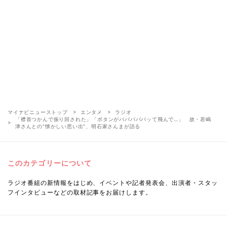
マイナビニューストップ
エンタメ
ラジオ
「襟首つかんで振り回された」「ボタンがバババババッて飛んで…」 故・若嶋
津さんとの“懐かしい思い出”、明石家さんまが語る
このカテゴリーについて
ラジオ番組の新情報をはじめ、イベントや記者発表会、出演者・スタッ
フインタビューなどの取材記事をお届けします。