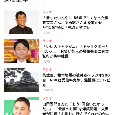
ラジオ
「勝ちたいんや!」86歳で亡くなった板
東英二さん、明石家さんまを驚かせ
た“女装”秘話「執念がすごい」
12分前
ラジオ
「いい人キャラが…」「キャラクターと
はいえ…」お笑い芸人の離婚発表に有吉
弘行が胸中吐露
1時間前
ラジオ
民放連、熊本地震の被災者へラジオ200
台 NHKは受信料免除、避難所にテレビ
も
16時間前
ラジオ
山田五郎さんに「もう1回会いたかっ
た…」 “最後の対面”を爆笑問題・太田
光が回顧「お別れに呼んでくれたのか