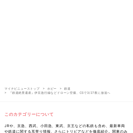
マイナビニューストップ
ホビー
鉄道
『鉄道絶景遺産』伊豆急行線などドローン空撮、CSで3/27夜に放送へ
このカテゴリーについて
JRや、京急、西武、小田急、東武、京王などの私鉄も含め、最新車両
や鉄道に関する耳寄り情報、さらにトリビアなどを徹底紹介。関東のみ