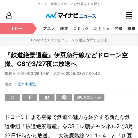
アニメ・特撮などのコアな情報をより深く
ホビー
アニメ
鉄道
コミック
おもちゃ
特撮
将棋
Googleでマイナビニュースを優先表示する方法
『鉄道絶景遺産』伊豆急行線などドローン空
撮、CSで3/27夜に放送へ
掲載日
2026/03/26 19:51
更新日
2026/03/27 09:42
著者：
佐々木康弘
URLをコピー
ドローンによる空撮で鉄道の魅力を紹介する新たな鉄
道番組『鉄道絶景遺産』をCSテレ朝チャンネル2で3月
27日18時から放送。「大洗鹿島線 Vol.1～4」と「伊豆