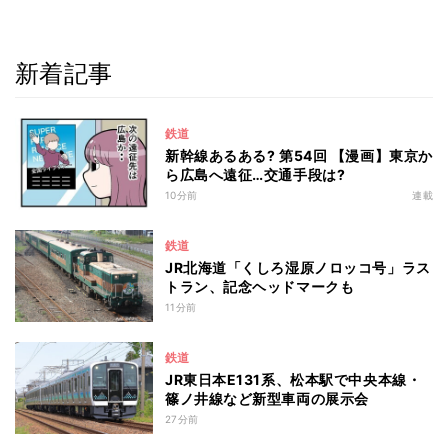
新着記事
鉄道
新幹線あるある? 第54回 【漫画】東京か
ら広島へ遠征…交通手段は?
10分前
連載
鉄道
JR北海道「くしろ湿原ノロッコ号」ラス
トラン、記念ヘッドマークも
11分前
鉄道
JR東日本E131系、松本駅で中央本線・
篠ノ井線など新型車両の展示会
27分前