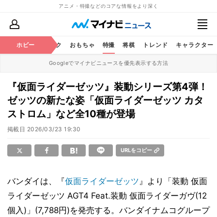
アニメ・特撮などのコアな情報をより深く
ニメ
鉄道
ホビー
コミック
おもちゃ
特撮
将棋
トレンド
キャラクター
Googleでマイナビニュースを優先表示する方法
『仮面ライダーゼッツ』装動シリーズ第4弾！
ゼッツの新たな姿「仮面ライダーゼッツ カタ
ストロム」など全10種が登場
掲載日
2026/03/23 19:30
URLをコピー
バンダイは、『
仮面ライダーゼッツ
』より「装動 仮面
ライダーゼッツ AGT4 Feat.装動 仮面ライダーガヴ(12
個入)」(7,788円)を発売する。バンダイナムコグループ