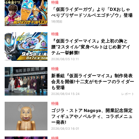
特撮
「仮面ライダーガヴ」より「DXおしゃ
べりブリザードソルベエゴチゾウ」登場
1時間前
特撮
『仮面ライダーマイス』史上初の胸と
腰“2スタイル”変身ベルトはじめ新アイ
テム一挙解禁!
2026/08/05 10:11
特撮
新番組『仮面ライダーマイス』制作発表
会見を開催!十二支がモチーフのライダー
も登場
2026/08/04 15:24
レポート
特撮
ゴジラ・ストア Nagoya、開業記念限定
フィギュアやノベルティ、コラボメニュ
ー発表!
2026/08/03 16:01
特撮