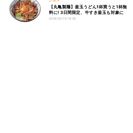
グルメ
【丸亀製麺】釜玉うどん1杯買うと1杯無
料に! 3日間限定、牛すき釜玉も対象に
2026/02/19 16:26