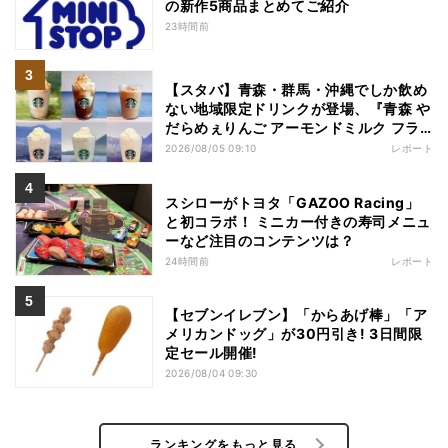
の新作5商品まとめてご紹介
23時間前
【スタバ】青森・群馬・沖縄でしか飲め
ない地域限定ドリンクが登場、『青森 や
だらめぇりんご アーモンドミルク フラ
ペチーノ』など6種を本気レビュー
2026/08/05 09:10
レポート
スシローがトヨタ「GAZOO Racing」
と初コラボ！ ミニカー付きの寿司メニュ
ーなど注目のコンテンツは？
24時間前
レポート
【セブンイレブン】「からあげ棒」「ア
メリカンドッグ」が30円引き! 3日間限
定セール開催!
2026/08/04 09:30
ランキングをもっと見る