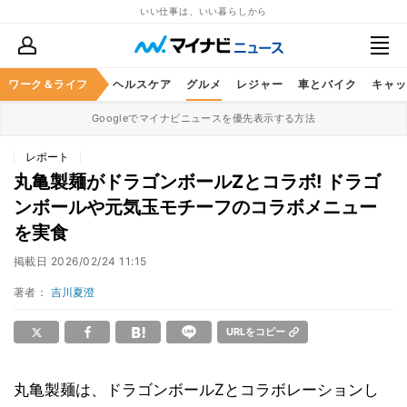
いい仕事は、いい暮らしから
ワーク＆ライフ
マネー
暮らし
ヘルスケア
グルメ
レジャー
車とバイク
キャッ
Googleでマイナビニュースを優先表示する方法
レポート
丸亀製麺がドラゴンボールZとコラボ! ドラゴ
ンボールや元気玉モチーフのコラボメニュー
を実食
掲載日
2026/02/24 11:15
著者：
吉川夏澄
URLをコピー
丸亀製麺は、ドラゴンボールZとコラボレーションし