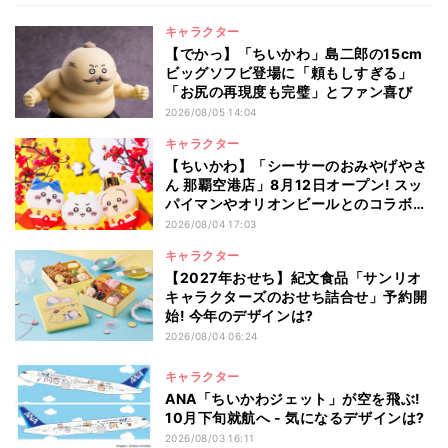
キャラクター
【でかっ】「ちいかわ」島二郎の15cm
ビッグソフビ登場に「頼もしすぎる」
「お尻の再現度も完璧」とファン喜び
2026/08/05 14:04
キャラクター
【ちいかわ】「シーサーのおみやげやさ
ん 那覇空港店」8月12日オープン! スッ
パイマンやオリオンビールとのコラボ商
品一覧
2026/08/04 17:03
キャラクター
【2027年おせち】紀文食品「サンリオ
キャラクターズのおせち詰合せ」予約開
始! 今年のデザインは?
2026/08/04 06:24
キャラクター
ANA「ちいかわジェット」が空を飛ぶ!
10月下旬就航へ - 気になるデザインは?
2026/08/03 16:11