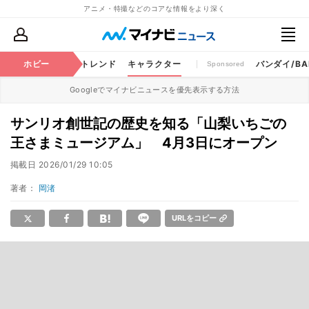
アニメ・特撮などのコアな情報をより深く
ちゃ
特撮
ホビー
将棋
トレンド
キャラクター
バンダイ/BAN
Sponsored
Googleでマイナビニュースを優先表示する方法
サンリオ創世記の歴史を知る「山梨いちごの
王さまミュージアム」 4月3日にオープン
掲載日
2026/01/29 10:05
著者：
岡渚
URLをコピー