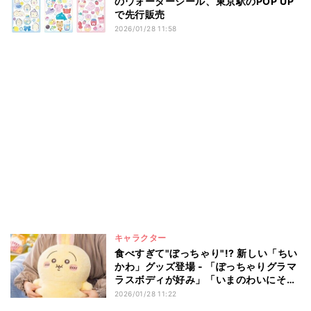
のウォーターシール、東京駅のPOP UP
で先行販売
2026/01/28 11:58
キャラクター
食べすぎて"ぼっちゃり"!? 新しい「ちい
かわ」グッズ登場 - 「ぽっちゃりグラマ
ラスボディが好み」「いまのわいにそっ
くり」
2026/01/28 11:22