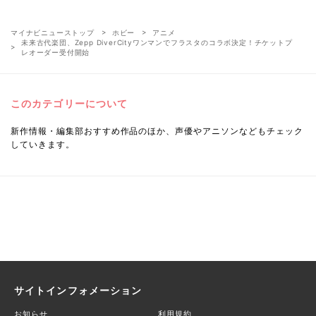
マイナビニューストップ
ホビー
アニメ
未来古代楽団、Zepp DiverCityワンマンでフラスタのコラボ決定！チケットプ
レオーダー受付開始
このカテゴリーについて
新作情報・編集部おすすめ作品のほか、声優やアニソンなどもチェック
していきます。
サイトインフォメーション
お知らせ
利用規約