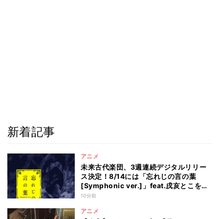
新着記事
アニメ
未来古代楽団、3週連続デジタルリリー
ス決定！8/14には「忘れじの言の葉
[Symphonic ver.]」feat.戌亥とこを配
信
10分前
アニメ