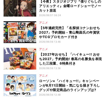
【今夜】スタジオジブリ『借りぐらしの
アリエッティ』金曜ロードショーでノー
カット放送
2026/08/07 06:24
アニメ
【5年連続完売】「名探偵コナンおせち
2027」予約開始 - 青山剛昌氏の年賀状
やTCGプロモカード付き
2026/08/06 13:46
アニメ
【2027年おせち】「ハイキュー!! おせ
ち2027」予約開始! 春高の名勝負を表現
した三段重、6特典付き
2026/08/06 13:36
アニメ
ローソン×「ハイキュー!!」キャンペー
ンが8月11日開始 - 気になる描き下ろし
グッズや限定商品のラインアップは?
2026/08/06 12:48