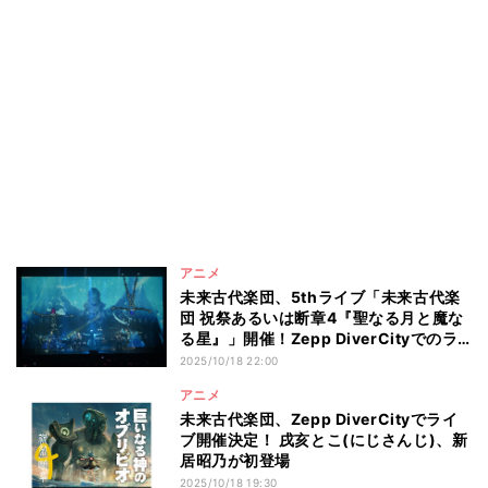
アニメ
未来古代楽団、5thライブ「未来古代楽
団 祝祭あるいは断章4『聖なる月と魔な
る星』」開催！Zepp DiverCityでのラ
イブも決定
2025/10/18 22:00
アニメ
未来古代楽団、Zepp DiverCityでライ
ブ開催決定！ 戌亥とこ(にじさんじ)、新
居昭乃が初登場
2025/10/18 19:30