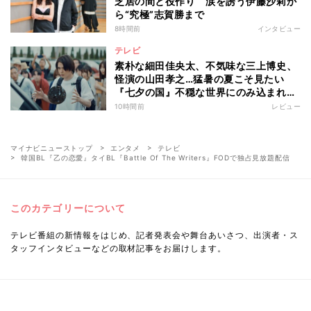
芝居の間と役作り 涙を誘う伊藤沙莉か
ら“究極”志賀勝まで
8時間前
インタビュー
テレビ
素朴な細田佳央太、不気味な三上博史、
怪演の山田孝之…猛暑の夏こそ見たい
『七夕の国』不穏な世界にのみ込まれる
超常ミステリー
10時間前
レビュー
マイナビニューストップ
エンタメ
テレビ
韓国BL『乙の恋愛』タイBL『Battle Of The Writers』FODで独占見放題配信
このカテゴリーについて
テレビ番組の新情報をはじめ、記者発表会や舞台あいさつ、出演者・ス
タッフインタビューなどの取材記事をお届けします。