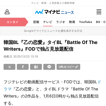
テレビ・映画・人気芸能人の最新情報
エンタメ
芸能
テレビ
ラジオ
映画
YouTube
BS・
Googleでマイナビニュースを優先表示する方法
韓国BL『乙の恋愛』タイBL『Battle Of The
Writers』FODで独占見放題配信
掲載日
2025/12/23 15:19
URLをコピー
フジテレビの動画配信サービス・FODでは、韓国BL
ド
ラマ
『乙の恋愛』と、タイBLドラマ『Battle Of The
Writers』の2作品を、1月6日0時から独占見放題配信
する。