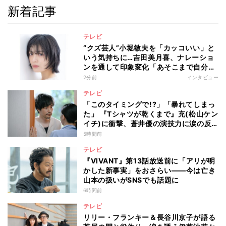
新着記事
テレビ
“クズ芸人”小堀敏夫を「カッコいい」と
いう気持ちに…吉田美月喜、ナレーショ
ンを通して印象変化「あそこまで自分に
正直に生きられる人は、なかなかいな
2分前
インタビュー
い」
テレビ
「このタイミングで!?」「暴れてしまっ
た」 『Tシャツが乾くまで』充(松山ケン
イチ)に衝撃、蒼井優の演技力に涙の反
響も
5時間前
テレビ
『VIVANT』第13話放送前に「アリが明
かした新事実」をおさらい――今は亡き
山本の扱いがSNSでも話題に
6時間前
テレビ
リリー・フランキー＆長谷川京子が語る