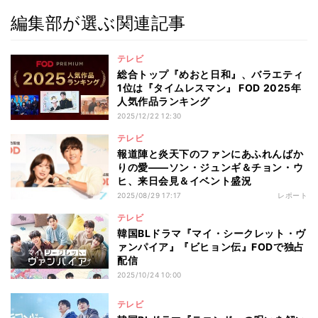
編集部が選ぶ関連記事
テレビ
総合トップ『めおと日和』、バラエティ
1位は『タイムレスマン』 FOD 2025年
人気作品ランキング
2025/12/22 12:30
テレビ
報道陣と炎天下のファンにあふれんばか
りの愛――ソン・ジュンギ＆チョン・ウ
ヒ、来日会見＆イベント盛況
2025/08/29 17:17
レポート
テレビ
韓国BLドラマ『マイ・シークレット・ヴ
ァンパイア』『ビヒョン伝』FODで独占
配信
2025/10/24 10:00
テレビ