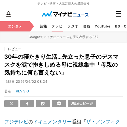
テレビ・映画・人気芸能人の最新情報
エンタメ
芸能
テレビ
ラジオ
映画
YouTube
BS・
Googleでマイナビニュースを優先表示する方法
レビュー
30年の寝たきり生活…先立った息子のデスマ
スクを涙で抱きしめる母に視線集中「母親の
気持ちに何も言えない」
掲載日
2026/06/02 08:34
著者：
REVISIO
URLをコピー
フジテレビ
の
ドキュメンタリー
番組『
ザ・ノンフィク