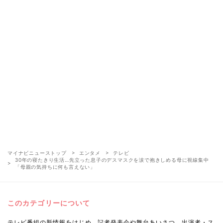
マイナビニューストップ
エンタメ
テレビ
30年の寝たきり生活…先立った息子のデスマスクを涙で抱きしめる母に視線集中
「母親の気持ちに何も言えない」
このカテゴリーについて
テレビ番組の新情報をはじめ、記者発表会や舞台あいさつ、出演者・ス