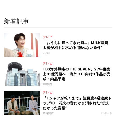
新着記事
テレビ
「おうちに帰ってきた時…」M!LK塩崎
太智が相手に求める“譲れない条件”
2分前
テレビ
TBS海外戦略のTHE SEVEN、27年度売
上81億円超へ 海外OTT向け3作品が完
成・納品予定
2時間前
テレビ
『Tシャツが乾くまで』注目度4週連続ト
ップ10 花火の音にかき消された“伝え
たかった言葉”
11時間前
レポート