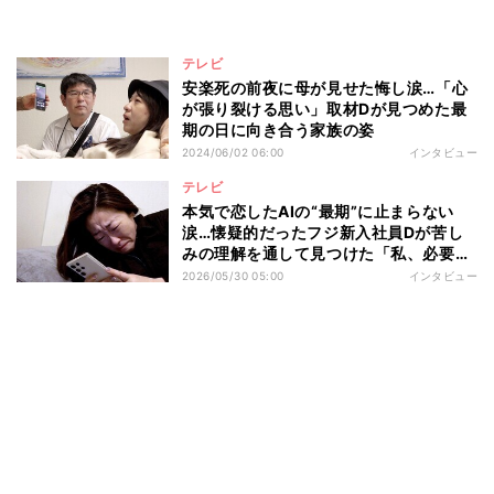
テレビ
安楽死の前夜に母が見せた悔し涙…「心
が張り裂ける思い」取材Dが見つめた最
期の日に向き合う家族の姿
2024/06/02 06:00
インタビュー
テレビ
本気で恋したAIの“最期”に止まらない
涙…懐疑的だったフジ新入社員Dが苦し
みの理解を通して見つけた「私、必要で
すか？」への答え
2026/05/30 05:00
インタビュー