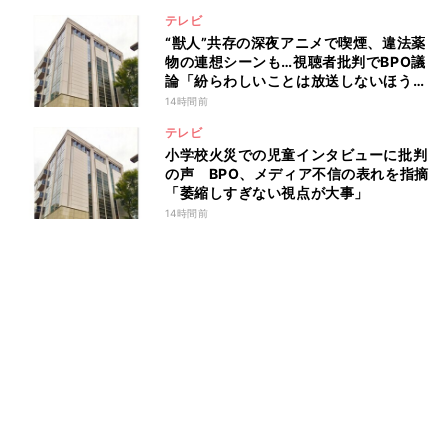
テレビ
“獣人”共存の深夜アニメで喫煙、違法薬
物の連想シーンも…視聴者批判でBPO議
論「紛らわしいことは放送しないほう
が」
14時間前
テレビ
小学校火災での児童インタビューに批判
の声 BPO、メディア不信の表れを指摘
「萎縮しすぎない視点が大事」
14時間前