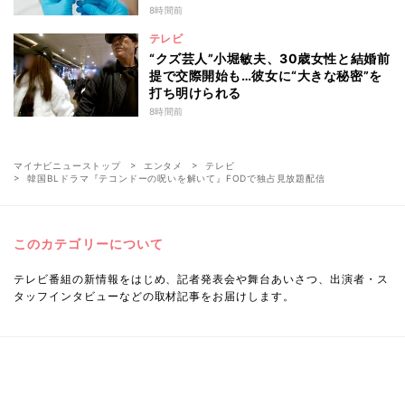
消えず…科学者たちの反証はなぜ届かな
8時間前
かったのか
テレビ
“クズ芸人”小堀敏夫、30歳女性と結婚前
提で交際開始も…彼女に“大きな秘密”を
打ち明けられる
8時間前
マイナビニューストップ
エンタメ
テレビ
韓国BLドラマ『テコンドーの呪いを解いて』FODで独占見放題配信
このカテゴリーについて
テレビ番組の新情報をはじめ、記者発表会や舞台あいさつ、出演者・ス
タッフインタビューなどの取材記事をお届けします。