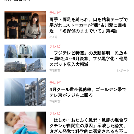
テレビ
両手・両足を縛られ、口を粘着テープで
塞がれ…ストーカーが“楓”吉川愛に最接
近 『名探偵のままでいて』第4話
3分前
テレビ
「フジテレビ特需」の反動鮮明 民放キ
ー局5社4～6月決算、フジ黒字化・他局
スポット収入大幅減
7時間前
レポート
テレビ
4月クール世帯視聴率、ゴールデン帯で
テレ東がフジを上回る
7時間前
テレビ
「はしか・おたふく風邪・風疹の混合ワ
クチンが自閉症の原因」示唆した論文、
改ざん発覚で科学的に否定されるも不安