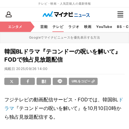
テレビ・映画・人気芸能人の最新情報
エンタメ
芸能
テレビ
ラジオ
映画
YouTube
BS・
Googleでマイナビニュースを優先表示する方法
韓国BLドラマ『テコンドーの呪いを解いて』
FODで独占見放題配信
掲載日
2025/09/26 14:00
URLをコピー
フジテレビの動画配信サービス・FODでは、韓国BL
ド
ラマ
『テコンドーの呪いを解いて』を10月10日0時か
ら独占見放題配信する。