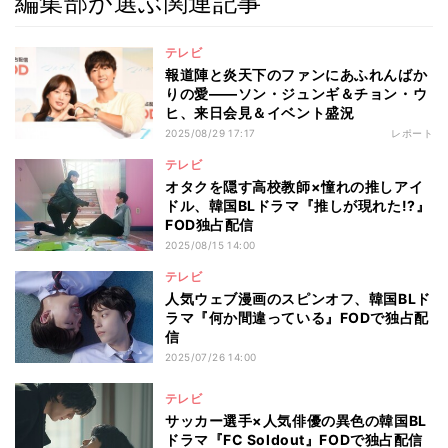
編集部が選ぶ関連記事
テレビ
報道陣と炎天下のファンにあふれんばか
りの愛――ソン・ジュンギ＆チョン・ウ
ヒ、来日会見＆イベント盛況
2025/08/29 17:17
レポート
テレビ
オタクを隠す高校教師×憧れの推しアイ
ドル、韓国BLドラマ『推しが現れた!?』
FOD独占配信
2025/08/15 14:00
テレビ
人気ウェブ漫画のスピンオフ、韓国BLド
ラマ『何か間違っている』FODで独占配
信
2025/07/26 14:00
テレビ
サッカー選手×人気俳優の異色の韓国BL
ドラマ『FC Soldout』FODで独占配信