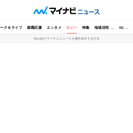
ワーク＆ライフ
就職応援
エンタメ
ホビー
特集
地域活性
IIJ
Googleでマイナビニュースを優先表示する方法