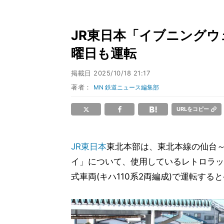
JR東日本「イブニングウ
曜日も運転
掲載日
2025/10/18 21:17
著者：
MN 鉄道ニュース編集部
URLをコピー
JR東日本
東北本部は、東北本線の仙台
イ」について、使用しているレトロラッ
式車両(キハ110系2両編成)で運転する