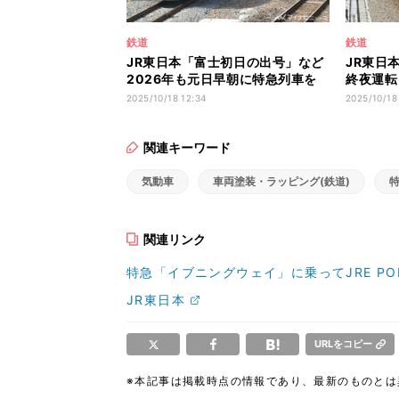
鉄道
鉄道
JR東日本「富士初日の出号」など
JR東日
2026年も元日早朝に特急列車を
終夜運転
運転
線で
2025/10/18 12:34
2025/10/18
関連キーワード
気動車
車両塗装・ラッピング(鉄道)
関連リンク
特急「イブニングウェイ」に乗ってJRE PO
JR東日本
URLをコピー
※本記事は掲載時点の情報であり、最新のものと