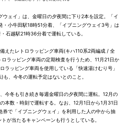
グウェイ」は、金曜日の夕夜間に下り2本を設定。「イ
分発・小牛田駅18時51分着、「イブニングウェイ3号」は
着・石越駅21時36分着で運転している。
えたレトロラッピング車両(キハ110系2両編成 / 全
レトロラッピング車両の定期検査を行うため、11月21日か
ロラッピング車両を使用している「快速湯けむり号」
転)も、今冬の運転予定はないとのこと。
、今冬も引き続き毎週金曜日の夕夜間に運転。12月の
本数・時刻で運転する。なお、12月1日から1月31日
急券で「イブニングウェイ」を利用した人の中から抽
00ポイントが当たるキャンペーンも行うとしている。