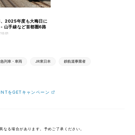
本、2025年度も大晦日に
 - 山手線など首都圏6路
 10:01
特急列車・車両
JR東日本
鉄軌道事業者
INTをGETキャンペーン
は異なる場合があります。予めご了承ください。