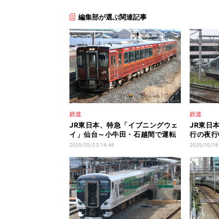
編集部が選ぶ関連記事
鉄道
鉄道
JR東日本、特急「イブニングウェ
JR東日
イ」仙台～小牛田・石越間で運転
行の夜行
へ
運転
2025/05/23 14:44
2025/10/18