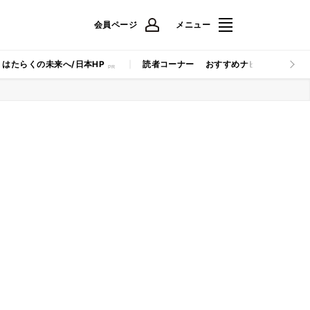
会員ページ
メニュー
はたらくの未来へ/日本HP
読者コーナー
おすすめナビ
マイナビB