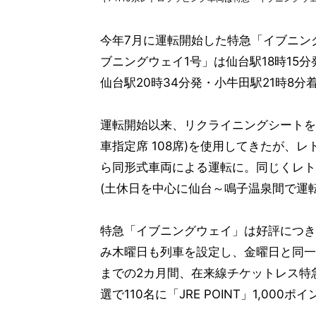
今年7月に運転開始した特急「イブニン
ブニングウェイ1号」は仙台駅18時15
仙台駅20時34分発・小牛田駅21時8分
運転開始以来、リクライニングシートを備
車指定席 108席)を使用してきたが、
ら同形式車両による運転に。同じくレト
(土休日を中心に仙台～鳴子温泉間で運
特急「イブニングウェイ」は好評につき
み木曜日も列車を設定し、金曜日と同一の
までの2カ月間、在来線チケットレス特
選で110名に「JRE POINT」1,0