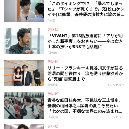
「このタイミングで!?」「暴れてしまっ
た」 『Tシャツが乾くまで』充(松山ケン
イチ)に衝撃、蒼井優の演技力に涙の反
響も
6分前
テレビ
『VIVANT』第13話放送前に「アリが明
かした新事実」をおさらい――今は亡き
山本の扱いがSNSでも話題に
42分前
テレビ
リリー・フランキー＆長谷川京子が語る
芝居の間と役作り 涙を誘う伊藤沙莉か
ら“究極”志賀勝まで
3時間前
インタビュー
テレビ
素朴な細田佳央太、不気味な三上博史、
怪演の山田孝之…猛暑の夏こそ見たい
『七夕の国』不穏な世界にのみ込まれる
超常ミステリー
5時間前
レビュー
テレビ