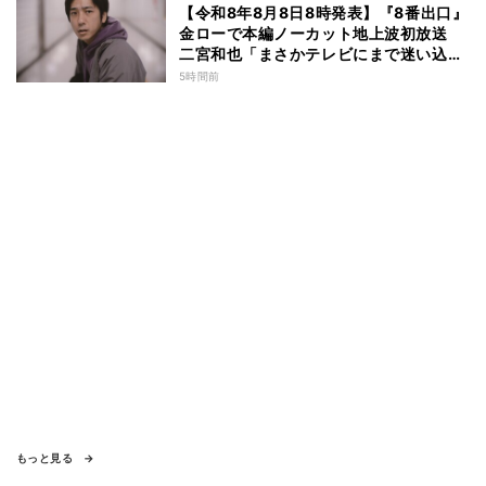
【令和8年8月8日8時発表】『8番出口』
金ローで本編ノーカット地上波初放送
二宮和也「まさかテレビにまで迷い込ん
でしまうとは」
5時間前
もっと見る