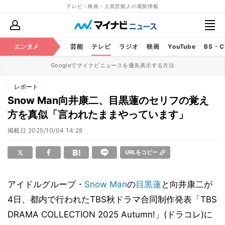
テレビ・映画・人気芸能人の最新情報
エンタメ
芸能
テレビ
ラジオ
映画
YouTube
BS・
Googleでマイナビニュースを優先表示する方法
レポート
Snow Man向井康二、目黒蓮のセリフの覚え
方を真似「言われたままやっています」
掲載日
2025/10/04 14:28
URLをコピー
アイドルグループ・
Snow Man
の
目黒蓮
と向井康二が
4日、都内で行われたTBS秋ドラマ合同制作発表「TBS
DRAMA COLLECTION 2025 Autumn!」(ドラコレ)に