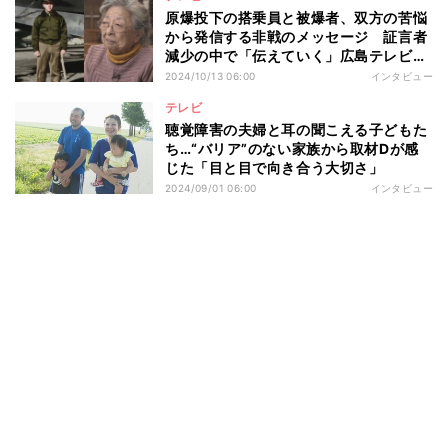
原爆投下の搭乗員と被爆者、双方の苦悩
から発信する非戦のメッセージ 証言者
減少の中で「伝えていく」広島テレビの
使命感
2024/10/13 06:00
インタビュー
テレビ
聴覚障害の夫婦と耳の聞こえる子どもた
ち…“バリア”のない家族から取材Dが感
じた「目と目で向き合う大切さ」
2024/09/01 06:00
インタビュー