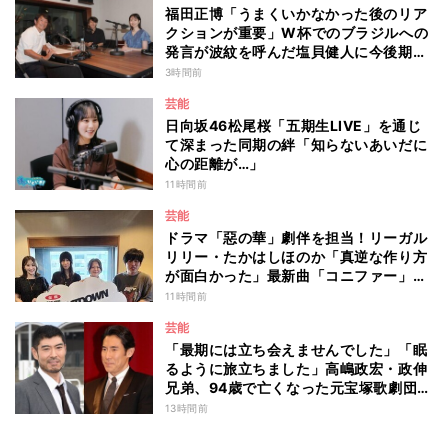
福田正博「うまくいかなかった後のリア
クションが重要」W杯でのブラジルへの
発言が波紋を呼んだ塩貝健人に今後期待
することは？
3時間前
芸能
日向坂46松尾桜「五期生LIVE」を通じ
て深まった同期の絆「知らないあいだに
心の距離が…」
11時間前
芸能
ドラマ「惡の華」劇伴を担当！リーガル
リリー・たかはしほのか「真逆な作り方
が面白かった」最新曲「コニファー」制
作秘話も
11時間前
芸能
「最期には立ち会えませんでした」「眠
るように旅立ちました」高嶋政宏・政伸
兄弟、94歳で亡くなった元宝塚歌劇団ト
ップスターの母・寿美花代を追悼 ここ
13時間前
数年は誤嚥性肺炎で入退院を繰り返して
いた