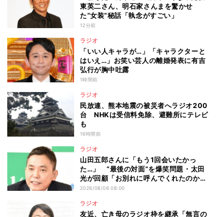
東英二さん、明石家さんまを驚かせ
た“女装”秘話「執念がすごい」
12分前
ラジオ
「いい人キャラが…」「キャラクターと
はいえ…」お笑い芸人の離婚発表に有吉
弘行が胸中吐露
1時間前
ラジオ
民放連、熊本地震の被災者へラジオ200
台 NHKは受信料免除、避難所にテレビ
も
16時間前
ラジオ
山田五郎さんに「もう1回会いたかっ
た…」 “最後の対面”を爆笑問題・太田
光が回顧「お別れに呼んでくれたのか
な」
2026/08/06 08:00
ラジオ
友近、亡き母のラジオ枠を継承「無言の