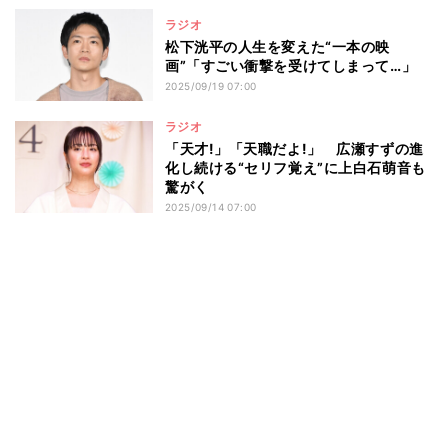
ラジオ
松下洸平の人生を変えた“一本の映
画”「すごい衝撃を受けてしまって…」
2025/09/19 07:00
ラジオ
「天才!」「天職だよ!」 広瀬すずの進
化し続ける“セリフ覚え”に上白石萌音も
驚がく
2025/09/14 07:00