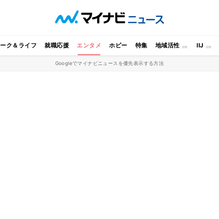
ワーク＆ライフ
就職応援
エンタメ
ホビー
特集
地域活性
IIJ
Googleでマイナビニュースを優先表示する方法