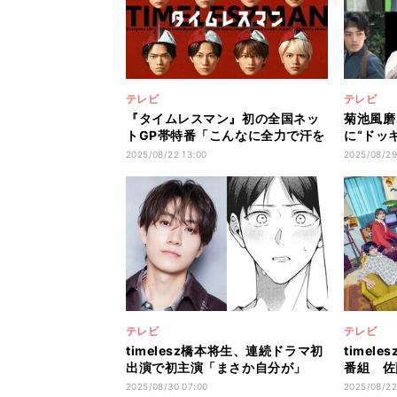
テレビ
テレビ
『タイムレスマン』初の全国ネッ
菊池風磨、
トGP帯特番「こんなに全力で汗を
に“ドッ
かくヒーローは見たことがない」
常に面白
2025/08/22 13:00
2025/08/29
た」
テレビ
テレビ
timelesz橋本将生、連続ドラマ初
timel
出演で初主演「まさか自分が」
番組 佐
「本当にびっくりしました」
生き様を
2025/08/30 07:00
2025/08/22