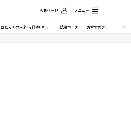
会員ページ
メニュー
はたらくの未来へ/日本HP
読者コーナー
おすすめナビ
マイナビB