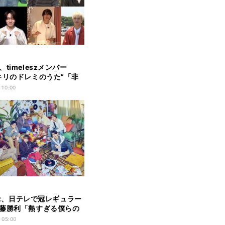
timeleszメンバー
キリのドレミのうた”「非
かったので安心しまし
 10:00
esz、日テレで冠レギュラー
藤勝利「熱すぎる僕らの
…」
 05:00