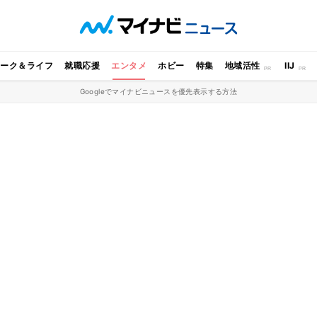
ワーク＆ライフ
就職応援
エンタメ
ホビー
特集
地域活性
IIJ
Googleでマイナビニュースを優先表示する方法