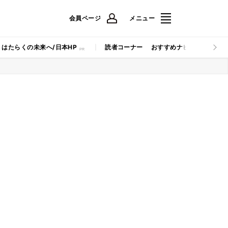
会員ページ
メニュー
はたらくの未来へ/日本HP
読者コーナー
おすすめナビ
マイナビB