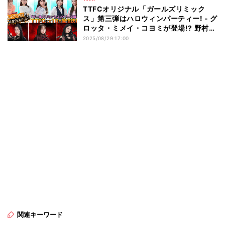
TTFCオリジナル「ガールズリミック
ス」第三弾はハロウィンパーティー! - グ
ロッタ・ミメイ・コヨミが登場!? 野村静
香&桜井沙羅も参加!
2025/08/29 17:00
関連キーワード