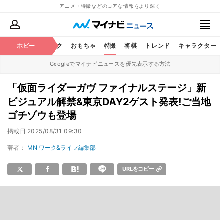
アニメ・特撮などのコアな情報をより深く
ニメ
鉄道
ホビー
コミック
おもちゃ
特撮
将棋
トレンド
キャラクター
Googleでマイナビニュースを優先表示する方法
「仮面ライダーガヴ ファイナルステージ」新
ビジュアル解禁&東京DAY2ゲスト発表!ご当地
ゴチゾウも登場
掲載日
2025/08/31 09:30
著者：
MN ワーク&ライフ編集部
URLをコピー