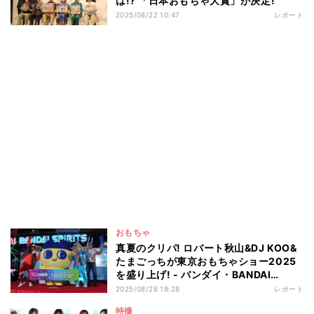
は!? 「日本おもちゃ大賞」が決定!
2025/08/22 10:47
レポート
おもちゃ
真夏のクリパ! ロバート秋山&DJ KOO&
たまごっちが東京おもちゃショー2025
を盛り上げ! - バンダイ・BANDAI
SPIRITS注目アイテムは?
2025/08/28 18:28
レポート
特撮