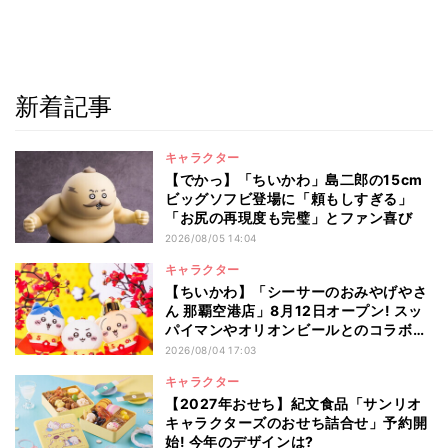
新着記事
キャラクター
【でかっ】「ちいかわ」島二郎の15cm
ビッグソフビ登場に「頼もしすぎる」
「お尻の再現度も完璧」とファン喜び
2026/08/05 14:04
キャラクター
【ちいかわ】「シーサーのおみやげやさ
ん 那覇空港店」8月12日オープン! スッ
パイマンやオリオンビールとのコラボ商
品一覧
2026/08/04 17:03
キャラクター
【2027年おせち】紀文食品「サンリオ
キャラクターズのおせち詰合せ」予約開
始! 今年のデザインは?