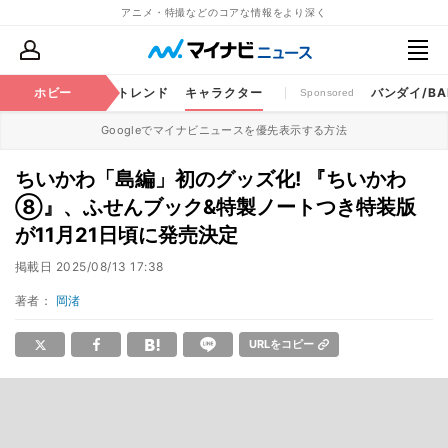
アニメ・特撮などのコアな情報をより深く
ちゃ
特撮
ホビー
将棋
トレンド
キャラクター
バンダイ/BAN
Sponsored
Googleでマイナビニュースを優先表示する方法
ちいかわ「島編」初のグッズ化! 『ちいかわ
⑧』、ふせんブック&特製ノートつき特装版
が11月21日頃に発売決定
掲載日
2025/08/13 17:38
著者：
岡渚
URLをコピー