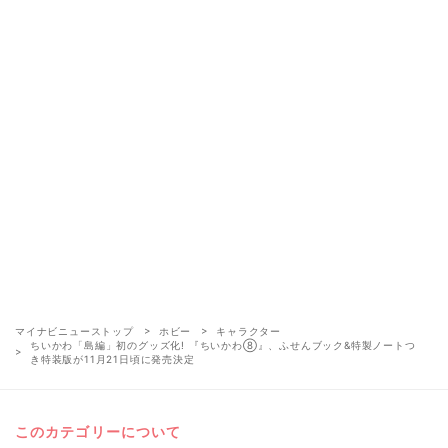
マイナビニューストップ
ホビー
キャラクター
ちいかわ「島編」初のグッズ化! 『ちいかわ⑧』、ふせんブック&特製ノートつ
き特装版が11月21日頃に発売決定
このカテゴリーについて