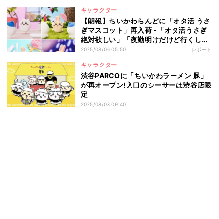
キャラクター
【朗報】ちいかわらんどに「オタ活 うさ
ぎマスコット」再入荷 -「オタ活うさぎ
絶対欲しい」「夜勤明けだけど行くしか
ないやん」と話題
2025/08/06 05:50
レポート
キャラクター
渋谷PARCOに「ちいかわラーメン 豚」
が再オープン!入口のシーサーは渋谷店限
定
2025/08/08 09:40