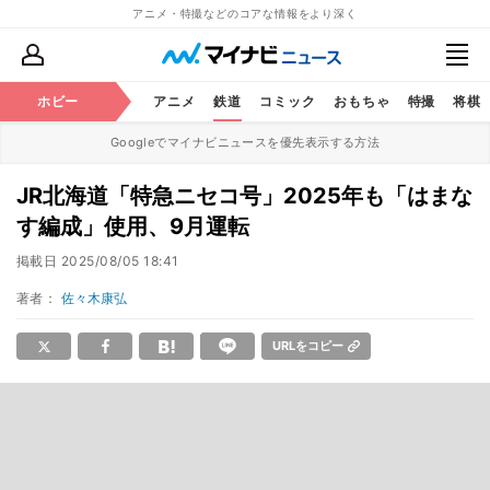
アニメ・特撮などのコアな情報をより深く
ホビー
アニメ
鉄道
コミック
おもちゃ
特撮
将棋
Googleでマイナビニュースを優先表示する方法
JR北海道「特急ニセコ号」2025年も「はまな
す編成」使用、9月運転
掲載日
2025/08/05 18:41
著者：
佐々木康弘
URLをコピー