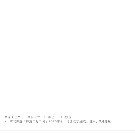
マイナビニューストップ
ホビー
鉄道
JR北海道「特急ニセコ号」2025年も「はまなす編成」使用、9月運転