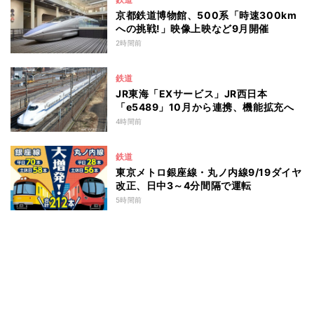
京都鉄道博物館、500系「時速300km
への挑戦!」映像上映など9月開催
2時間前
鉄道
JR東海「EXサービス」JR西日本
「e5489」10月から連携、機能拡充へ
4時間前
鉄道
東京メトロ銀座線・丸ノ内線9/19ダイヤ
改正、日中3～4分間隔で運転
5時間前