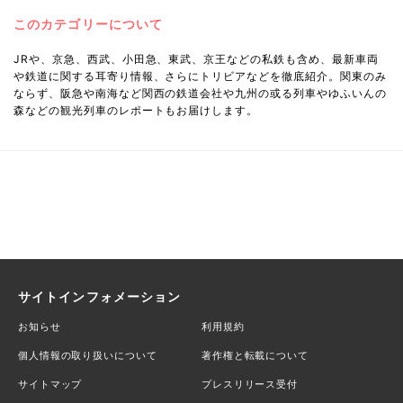
このカテゴリーについて
JRや、京急、西武、小田急、東武、京王などの私鉄も含め、最新車両
や鉄道に関する耳寄り情報、さらにトリビアなどを徹底紹介。関東のみ
ならず、阪急や南海など関西の鉄道会社や九州の或る列車やゆふいんの
森などの観光列車のレポートもお届けします。
サイトインフォメーション
お知らせ
利用規約
個人情報の取り扱いについて
著作権と転載について
サイトマップ
プレスリリース受付