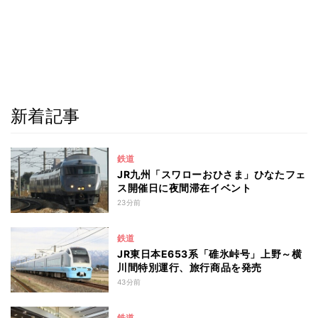
新着記事
鉄道
JR九州「スワローおひさま」ひなたフェ
ス開催日に夜間滞在イベント
23分前
鉄道
JR東日本E653系「碓氷峠号」上野～横
川間特別運行、旅行商品を発売
43分前
鉄道