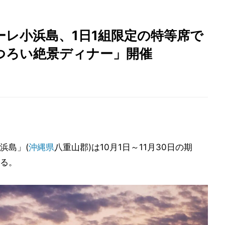
レ小浜島、1日1組限定の特等席で
つろい絶景ディナー」開催
浜島」(
沖縄県
八重山郡)は10月1日～11月30日の期
る。