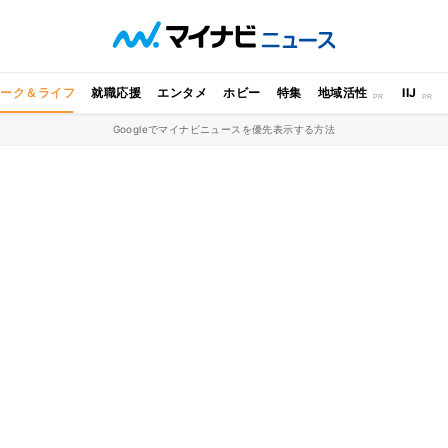
ワーク＆ライフ
就職応援
エンタメ
ホビー
特集
地域活性
IIJ
Googleでマイナビニュースを優先表示する方法