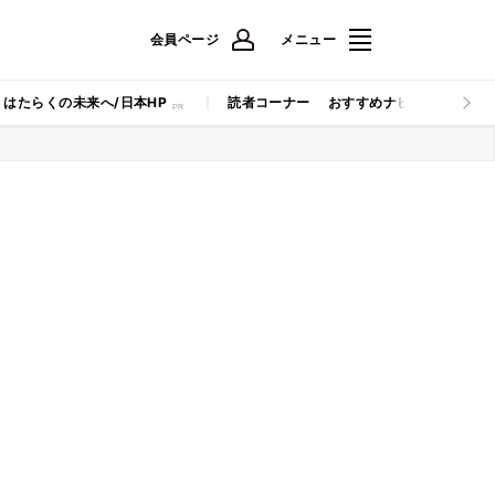
会員ページ
メニュー
はたらくの未来へ/日本HP
読者コーナー
おすすめナビ
マイナビB