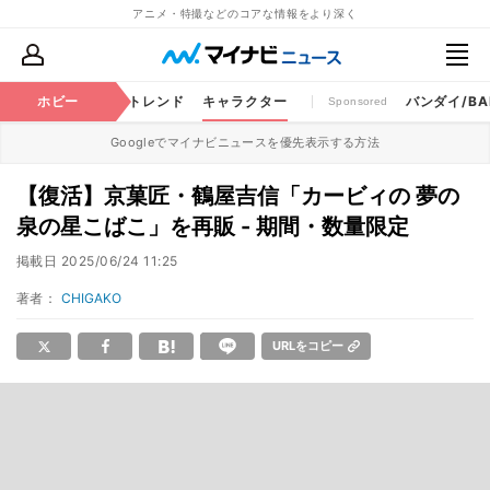
アニメ・特撮などのコアな情報をより深く
ちゃ
特撮
ホビー
将棋
トレンド
キャラクター
バンダイ/BAN
Sponsored
Googleでマイナビニュースを優先表示する方法
【復活】京菓匠・鶴屋吉信「カービィの 夢の
泉の星こばこ」を再販 - 期間・数量限定
掲載日
2025/06/24 11:25
著者：
CHIGAKO
URLをコピー