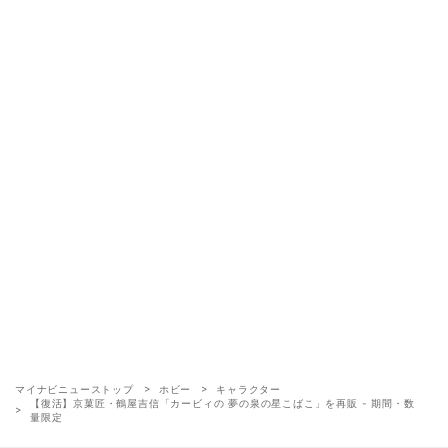
マイナビニューストップ
ホビー
キャラクター
【復活】京菓匠・鶴屋吉信「カービィの 夢の泉の星こばこ」を再販 - 期間・数
量限定