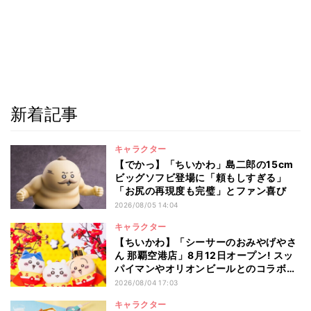
新着記事
キャラクター
【でかっ】「ちいかわ」島二郎の15cm
ビッグソフビ登場に「頼もしすぎる」
「お尻の再現度も完璧」とファン喜び
2026/08/05 14:04
キャラクター
【ちいかわ】「シーサーのおみやげやさ
ん 那覇空港店」8月12日オープン! スッ
パイマンやオリオンビールとのコラボ商
品一覧
2026/08/04 17:03
キャラクター