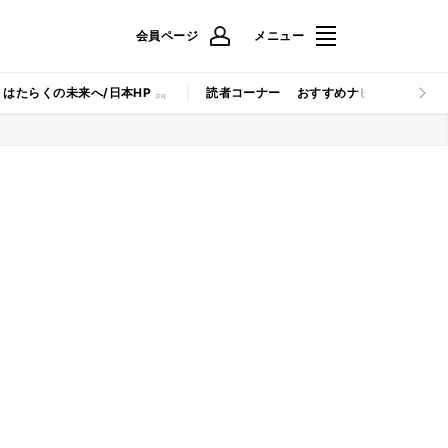
会員ページ
メニュー
はたらくの未来へ/日本HP
読者コーナー
おすすめナビ
マイナビB