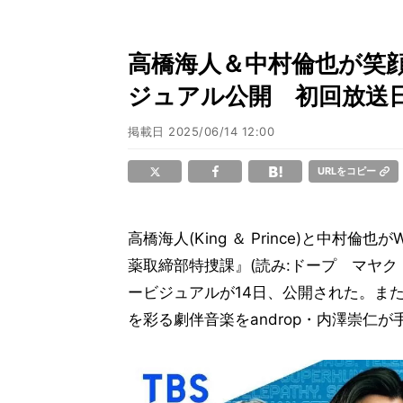
高橋海人＆中村倫也が笑顔
ジュアル公開 初回放送
掲載日
2025/06/14 12:00
URLをコピー
高橋海人(King ＆ Prince)と中村倫
薬取締部特捜課』(読み:ドープ マヤクト
ービジュアルが14日、公開された。ま
を彩る劇伴音楽をandrop・内澤崇仁