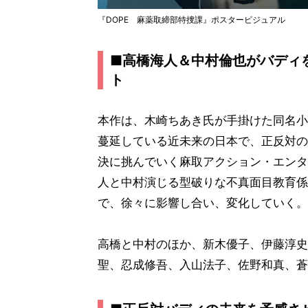
『DOPE 麻薬取締部特捜課』ポスタービジュアル
■高橋海人＆中村倫也がバディ
ト
本作は、木崎ちあき氏が手掛けた同名小
蔓延している近未来の日本で、正反対の
決に挑んでいく麻取アクション・エンタ
人と中村演じる型破りな不真面目教育係
で、徐々に影響し合い、変化していく。
高橋と中村のほか、新木優子、伊藤淳史
聖、忍成修吾、入山法子、佐野和真、蒼