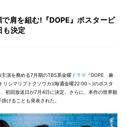
で肩を組む!『DOPE』ポスタービ
日も決定
也がW主演を務める7月期のTBS系金曜
ドラマ
『DOPE 麻
リシマリブトクソウカ)(毎週金曜22:00～)のポスタ
た、初回放送日が7月4日に決定。さらに、本作の世界観
が手掛けることも発表された。