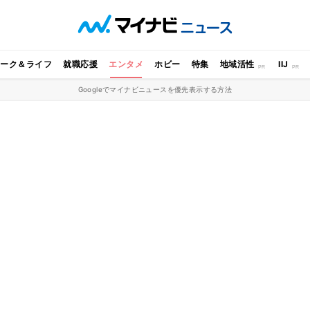
ワーク＆ライフ
就職応援
エンタメ
ホビー
特集
地域活性
IIJ
Googleでマイナビニュースを優先表示する方法