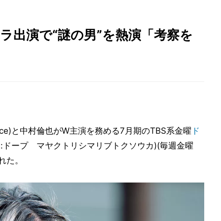
ドラ出演で“謎の男”を熱演「考察を
ince)と中村倫也がW主演を務める7月期のTBS系金曜
ド
み:ドープ マヤクトリシマリブトクソウカ)(毎週金曜
された。