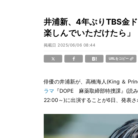
井浦新、4年ぶりTBS金
楽しんでいただけたら」
掲載日
2025/06/06 08:44
URLをコピー
俳優の井浦新が、高橋海人(King ＆ Pr
ラマ
『DOPE 麻薬取締部特捜課』(読
22:00～)に出演することが6日、発表