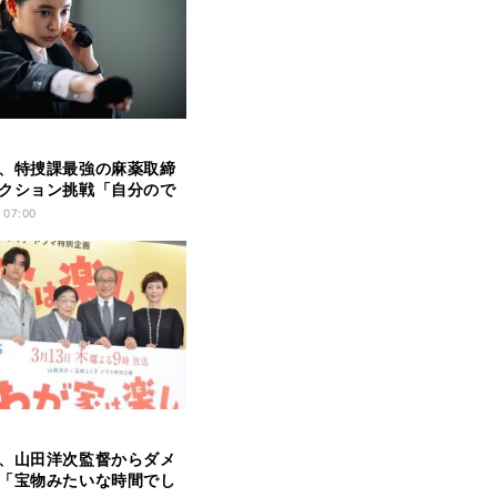
、特捜課最強の麻薬取締
クション挑戦「自分ので
を尽くして…」
 07:00
、山田洋次監督からダメ
「宝物みたいな時間でし