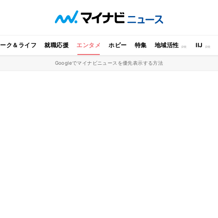
ワーク＆ライフ
就職応援
エンタメ
ホビー
特集
地域活性
IIJ
Googleでマイナビニュースを優先表示する方法