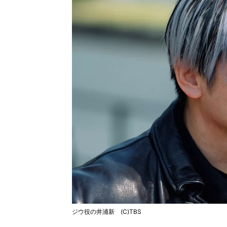
ジウ役の井浦新 (C)TBS