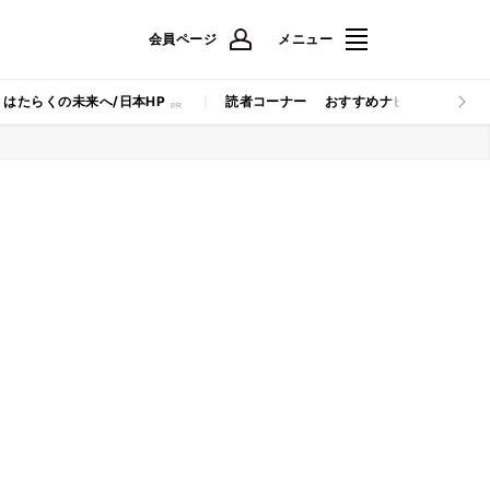
会員ページ
メニュー
はたらくの未来へ/日本HP
読者コーナー
おすすめナビ
マイナビB