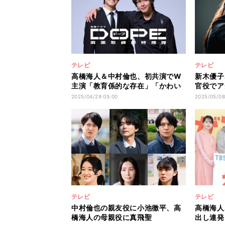
テレビ
テレビ
高橋海人＆中村倫也、初共演でW
新木優子
主演「教育係的な存在」「かわい
官役でア
くて仕方ない」
きる限り
2025/04/29 05:00
2025/05/08
テレビ
テレビ
中村倫也の親友役に小池徹平、高
高橋海人
橋海人の母親役に真飛聖
出し連発