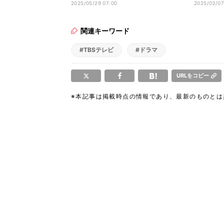
『DOPE』新キャスト6人発表
た」 小
2025/05/29 07:00
2025/03/07
き
関連キーワード
#TBSテレビ
#ドラマ
URLをコピー
※本記事は掲載時点の情報であり、最新のものと