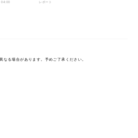
日向文世らも熱血指導に驚
 04:00
レポート
は異なる場合があります。予めご了承ください。