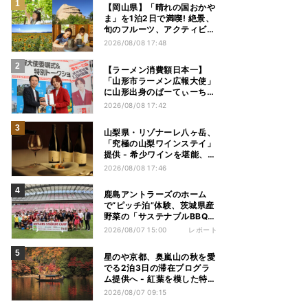
【岡山県】「晴れの国おかや
ま」を1泊2日で満喫! 絶景、
旬のフルーツ、アクティビテ
ィを楽しむモデルコースを紹
2026/08/08 17:48
介
【ラーメン消費額日本一】
「山形市ラーメン広報大使」
に山形出身のぱーてぃーちゃ
ん・すがちゃん最高No.1が就
2026/08/08 17:42
任 -「山ラー」の魅力を発信
へ
山梨県・リゾナーレ八ヶ岳、
「究極の山梨ワインステイ」
提供 - 希少ワインを堪能、テ
イスティングセミナーやスペ
2026/08/08 17:46
シャルディナーも
鹿島アントラーズのホーム
で“ピッチ泊”体験、茨城県産
野菜の「サステナブルBBQ」
も楽しむ特別キャンプ
2026/08/07 15:00
レポート
星のや京都、奥嵐山の秋を愛
でる2泊3日の滞在プログラ
ム提供へ - 紅葉を模した特別
料理、舟遊び、オオモミジの
2026/08/07 09:15
下でおこなう深呼吸など