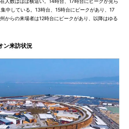
滞在人数はほぼ横這い。14時台、17時台にピークが見ら
に集中している。13時台、15時台にピークがあり、17
州からの来場者は12時台にピークがあり、以降はゆる
オン来訪状況