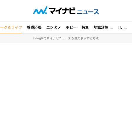
ワーク＆ライフ
就職応援
エンタメ
ホビー
特集
地域活性
IIJ
Googleでマイナビニュースを優先表示する方法