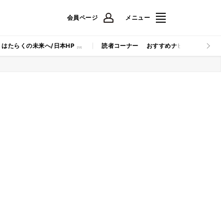
会員ページ
メニュー
はたらくの未来へ/日本HP
読者コーナー
おすすめナビ
マイナビB