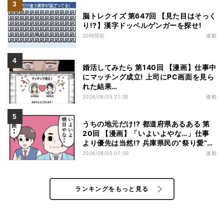
脳トレクイズ 第647回 【見た目はそっく
り!?】漢字ドッペルゲンガーを探せ!
20時間前
連載
婚活してみたら 第140回 【漫画】仕事中
にマッチング成立! 上司にPC画面を見ら
れた結果…
2026/08/05 21:38
連載
うちの地元だけ!? 都道府県あるある 第
20回 【漫画】「いよいよやな…」仕事
より優先は当然!? 兵庫県民の“祭り愛”が
熱すぎた
2026/08/05 07:00
連載
ランキングをもっと見る