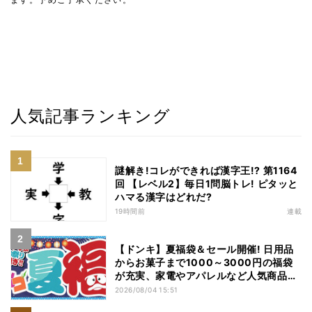
人気記事ランキング
謎解き!コレができれば漢字王!? 第1164
回 【レベル2】毎日1問脳トレ! ピタッと
ハマる漢字はどれだ?
19時間前
連載
【ドンキ】夏福袋＆セール開催! 日用品
からお菓子まで1000～3000円の福袋
が充実、家電やアパレルなど人気商品も
特価
2026/08/04 15:51