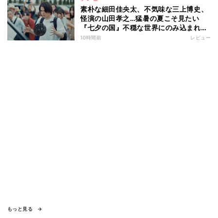
素朴な細田佳央太、不気味な三上博史、
怪演の山田孝之…猛暑の夏こそ見たい
『七夕の国』不穏な世界にのみ込まれる
超常ミステリー
10時間前
レビュー
もっと見る