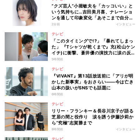
“クズ芸人”小堀敏夫を「カッコいい」と
いう気持ちに…吉田美月喜、ナレーショ
ンを通して印象変化「あそこまで自分に
正直に生きられる人は、なかなかいな
2分前
インタビュー
い」
テレビ
「このタイミングで!?」「暴れてしまっ
た」 『Tシャツが乾くまで』充(松山ケン
イチ)に衝撃、蒼井優の演技力に涙の反
響も
5時間前
テレビ
『VIVANT』第13話放送前に「アリが明
かした新事実」をおさらい――今は亡き
山本の扱いがSNSでも話題に
6時間前
テレビ
リリー・フランキー＆長谷川京子が語る
芝居の間と役作り 涙を誘う伊藤沙莉か
ら“究極”志賀勝まで
8時間前
インタビュー
テレビ