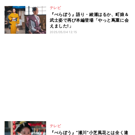
テレビ
『べらぼう』語り・綾瀬はるか、町娘＆
武士姿で再び本編登場「やっと蔦重に会
えました!」
2025/05/04 12:15
テレビ
『べらぼう』“瀬川”小芝風花とは全く違