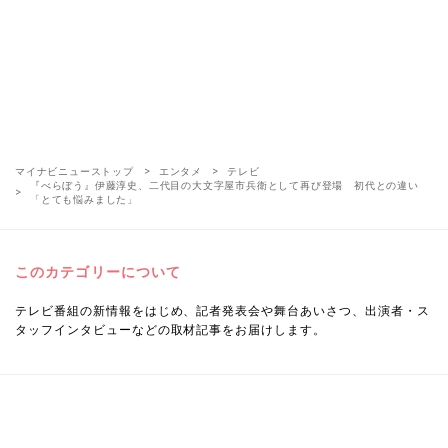
マイナビニューストップ
エンタメ
テレビ
『べらぼう』伊藤淳史、二代目の大文字屋市兵衛として再び登場 初代との違い
「とても悩みました」
このカテゴリーについて
テレビ番組の新情報をはじめ、記者発表会や舞台あいさつ、出演者・ス
タッフインタビューなどの取材記事をお届けします。