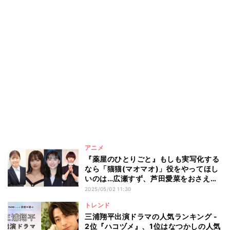
アニメ
『薬屋のひとりごと』もしも実写化する
なら「猫猫(マオマオ)」役をやってほし
いのは…広瀬すず、芦田愛菜をおさえた1
位は?
2025/05/02 11:30
トレンド
三浦翔平出演ドラマの人気ランキング -
2位『ハコヅメ』、1位はなつかしの人気