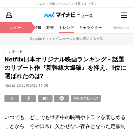
アニメ・特撮などのコアな情報をより深く
ミック
ホビー
おもちゃ
特撮
将棋
トレンド
キャラクター
Sponsored
Googleでマイナビニュースを優先表示する方法
レポート
Netflix日本オリジナル映画ランキング - 話題
のリブート作『新幹線大爆破』を抑え、1位に
選ばれたのは?
掲載日
2025/05/25 11:06
URLをコピー
いつでも、どこでも世界中の映画やドラマを楽しめる
ことから、今や日常に欠かせない存在となった定額制