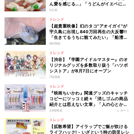
ん愛を感じる…」「うどんがイエベに馴
染むなんて」と12万いいね
5分前
トレンド
【超貴重映像】幻のタコ"アオイガイ"が
宇久島に出現し840万回再生の大反響!!
「生きてるうちに観てみたい」「船漕い
でるみたいなの可愛い」
6時間前
トレンド
【渋谷】『学園アイドルマスター』のオ
リジナルグッズを多数取り扱う「ハツボ
シストア」が8月7日にオープン
7時間前
トレンド
『映画ちいかわ』関連グッズのキャッチ
コピーにツッコミ続々「消しゴムの商品
紹介とは思えない文章」「人の心とかな
いんか」
24時間前
レポート
トレンド
【拡散希望】アイラップでご飯が炊ける
ライフハック! - いざという時の防災レシ