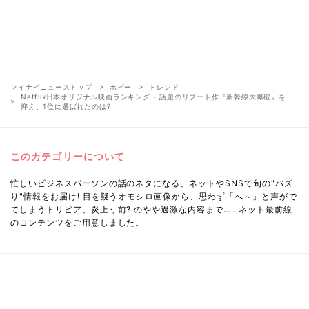
マイナビニューストップ
ホビー
トレンド
Netflix日本オリジナル映画ランキング - 話題のリブート作『新幹線大爆破』を
抑え、1位に選ばれたのは?
このカテゴリーについて
忙しいビジネスパーソンの話のネタになる、ネットやSNSで旬の"バズ
り"情報をお届け! 目を疑うオモシロ画像から、思わず「へ～」と声がで
てしまうトリビア、炎上寸前? のやや過激な内容まで……ネット最前線
のコンテンツをご用意しました。